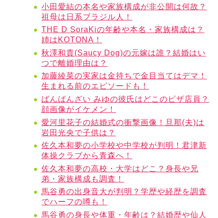
小田愛結の本名や家族構成が非公開は何故？
祖母は日系ブラジル人！
THE D SoraKiの年齢や本名・家族構成は？
姉はKOTONA！
秋澤和貴(Saucy Dog)の元嫁は誰？結婚はい
つで離婚理由は？
加藤綾菜の実家は金持ちで金目当てはデマ！
生まれる前のエピソードも！
ばんばんざい みゆの彼氏はどこのピザ店員？
顔画像がイケメン！
愛河里花子の結婚式の衝撃画像！旦那(夫)は
岩田光央で子供は？
佐久本和夢の小学校や中学校が判明！君津新
体操クラブから青森へ！
佐久本和夢の高校・大学はどこ？身長や兄
弟・家族構成も調査！
馬谷勇の出身音大が判明？学歴や経歴を調査
でハーフの噂も！
馬谷勇の身長や体重・年齢は？結婚歴や仙人