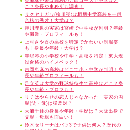
東海林杏朱は高校の芸能コースで中学はど
こ？身長や事務所も調査！
サクヤナガワ(柳川朔)は桐朋中学高校を一般
合格の秀才！大学は？
押川理世の実家は宮崎で中学校が判明？年齢
や職業・プロフィールも！
上村さや香の高校を特定でかわいい制服姿
も！身長や年齢・大学は？
寺嶋琴の小学校や中学・高校を特定！東大現
役合格のハイスペック！
吉岡恵麻の高校はどこで小・中学が判明！身
長や年齢プロフィールも！
足立英は大学の野球特待生で高校はどこ？身
長や年齢・プロフも！
リチはやらせの恋人じゃなかった！実家の両
親(父・母)は猛反対？
大浦千佳の身長や年齢・学歴は？大阪出身で
父親・母親も面白い！
鈴木セリーナはバツ3で子供は何人？歴代の