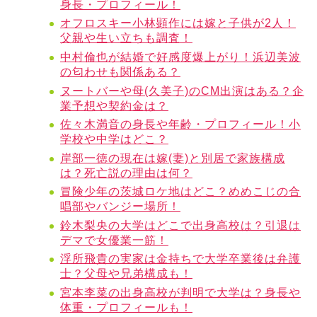
身長・プロフィール！
オフロスキー小林顕作には嫁と子供が2人！
父親や生い立ちも調査！
中村倫也が結婚で好感度爆上がり！浜辺美波
の匂わせも関係ある？
ヌートバーや母(久美子)のCM出演はある？企
業予想や契約金は？
佐々木満音の身長や年齢・プロフィール！小
学校や中学はどこ？
岸部一徳の現在は嫁(妻)と別居で家族構成
は？死亡説の理由は何？
冒険少年の茨城ロケ地はどこ？めめこじの合
唱部やバンジー場所！
鈴木梨央の大学はどこで出身高校は？引退は
デマで女優業一筋！
浮所飛貴の実家は金持ちで大学卒業後は弁護
士？父母や兄弟構成も！
宮本李菜の出身高校が判明で大学は？身長や
体重・プロフィールも！