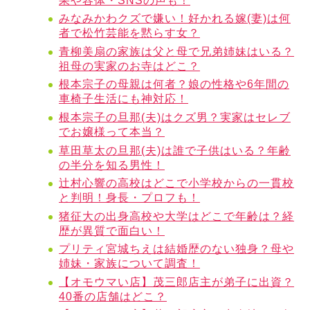
果や容体・SNSの声も！
みなみかわクズで嫌い！好かれる嫁(妻)は何
者で松竹芸能を黙らす女？
青柳美扇の家族は父と母で兄弟姉妹はいる？
祖母の実家のお寺はどこ？
根本宗子の母親は何者？娘の性格や6年間の
車椅子生活にも神対応！
根本宗子の旦那(夫)はクズ男？実家はセレブ
でお嬢様って本当？
草田草太の旦那(夫)は誰で子供はいる？年齢
の半分を知る男性！
辻村心響の高校はどこで小学校からの一貫校
と判明！身長・プロフも！
猪征大の出身高校や大学はどこで年齢は？経
歴が異質で面白い！
プリティ宮城ちえは結婚歴のない独身？母や
姉妹・家族について調査！
【オモウマい店】茂三郎店主が弟子に出資？
40番の店舗はどこ？