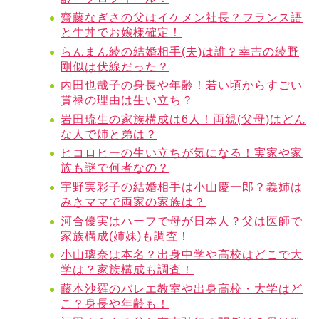
齋藤なぎさの父はイケメン社長？フランス語
と牛丼でお嬢様確定！
らんまん綾の結婚相手(夫)は誰？幸吉の綾野
剛似は伏線だった？
内田也哉子の身長や年齢！若い頃からすごい
貫禄の理由は生い立ち？
岩田琉生の家族構成は6人！両親(父母)はどん
な人で姉と弟は？
ヒコロヒーの生い立ちが気になる！実家や家
族も謎で何者なの？
宇野実彩子の結婚相手は小山慶一郎？義姉は
みきママで両家の家族は？
河合優実はハーフで母が日本人？父は医師で
家族構成(姉妹)も調査！
小山璃奈は本名？出身中学や高校はどこで大
学は？家族構成も調査！
藤本沙羅のバレエ教室や出身高校・大学はど
こ？身長や年齢も！