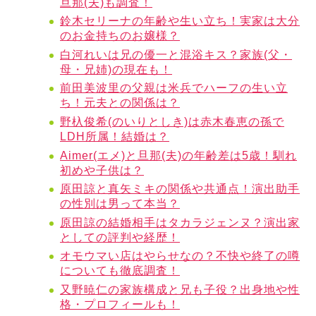
旦那(夫)も調査！
鈴木セリーナの年齢や生い立ち！実家は大分
のお金持ちのお嬢様？
白河れいは兄の優一と混浴キス？家族(父・
母・兄姉)の現在も！
前田美波里の父親は米兵でハーフの生い立
ち！元夫との関係は？
野杁俊希(のいりとしき)は赤木春恵の孫で
LDH所属！結婚は？
Aimer(エメ)と旦那(夫)の年齢差は5歳！馴れ
初めや子供は？
原田諒と真矢ミキの関係や共通点！演出助手
の性別は男って本当？
原田諒の結婚相手はタカラジェンヌ？演出家
としての評判や経歴！
オモウマい店はやらせなの？不快や終了の噂
についても徹底調査！
又野暁仁の家族構成と兄も子役？出身地や性
格・プロフィールも！