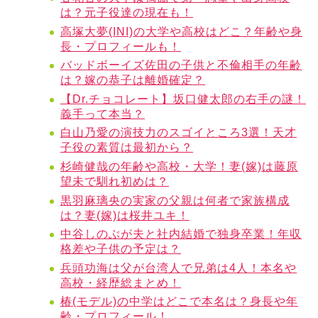
は？元子役達の現在も！
高塚大夢(INI)の大学や高校はどこ？年齢や身
長・プロフィールも！
バッドボーイズ佐田の子供と不倫相手の年齢
は？嫁の恭子は離婚確定？
【Dr.チョコレート】坂口健太郎の右手の謎！
義手って本当？
白山乃愛の演技力のスゴイところ3選！天才
子役の素質は最初から？
杉崎健哉の年齢や高校・大学！妻(嫁)は藤原
望未で馴れ初めは？
黒羽麻璃央の実家の父親は何者で家族構成
は？妻(嫁)は桜井ユキ！
中谷しのぶが夫と社内結婚で独身卒業！年収
格差や子供の予定は？
兵頭功海は父が台湾人で兄弟は4人！本名や
高校・経歴総まとめ！
椿(モデル)の中学はどこで本名は？身長や年
齢・プロフィール！