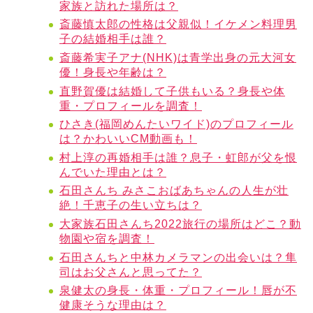
家族と訪れた場所は？
斎藤慎太郎の性格は父親似！イケメン料理男
子の結婚相手は誰？
斎藤希実子アナ(NHK)は青学出身の元大河女
優！身長や年齢は？
直野賀優は結婚して子供もいる？身長や体
重・プロフィールを調査！
ひさき(福岡めんたいワイド)のプロフィール
は？かわいいCM動画も！
村上淳の再婚相手は誰？息子・虹郎が父を恨
んでいた理由とは？
石田さんち みさこおばあちゃんの人生が壮
絶！千恵子の生い立ちは？
大家族石田さんち2022旅行の場所はどこ？動
物園や宿を調査！
石田さんちと中林カメラマンの出会いは？隼
司はお父さんと思ってた？
泉健太の身長・体重・プロフィール！唇が不
健康そうな理由は？