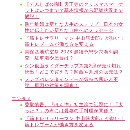
【てんしば公園】天王寺のクリスマスマーケ
ットはいつまで？基本情報から混雑状況まで
解説！
熟年離婚は新たな人生のステップ！日本の女
性に伝えたい新たな自由へのメッセージ
『筋トレサラリーマン 中山筋太郎』が熱い！
筋トレブームが働き方を変える
美保基地航空祭 2023 混雑予想や穴場を調
査！駐車場や屋台は？
シン仮面ライダーチップス第2弾が売り切れ
続出！どこで買える？関西や九州の販売は？
メンズバレンタインデーが気持ち悪いと不
評！原因や対策を調査！
エンタメ
香取慎吾、『ほん怖』初主演で話題に！「太
った？」の声には愛妻の手料理が関係？
『筋トレサラリーマン 中山筋太郎』が熱い！
筋トレブームが働き方を変える