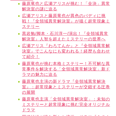
藤原竜也と広瀬アリスが挑む！「全決」異常
解決室の謎に迫る
広瀬アリスと藤原竜也が異色のバディに挑
戦！『全領域異常解決室』が描く超常現象ミ
ステリー
黒岩勉/脚本・石川淳一/演出！『全領域異常
解決室』人智を超えたミステリーの世界へ
広瀬アリス『わろてんか』と『全領域異常解
決室』でこんなにも変われる！経歴も合わせ
て紹介！
藤原竜也が挑む本格ミステリー！不可解な異
常事件を解決する「全領域異常解決室」新ド
ラマの魅力に迫る
藤原竜也主演の新ドラマ『全領域異常解決
室』：超常現象とミステリーが交錯する圧巻
の展開
藤原竜也主演「全領域異常解決室」：未知の
ミステリーと超常現象に挑む完全オリジナル
ドラマ