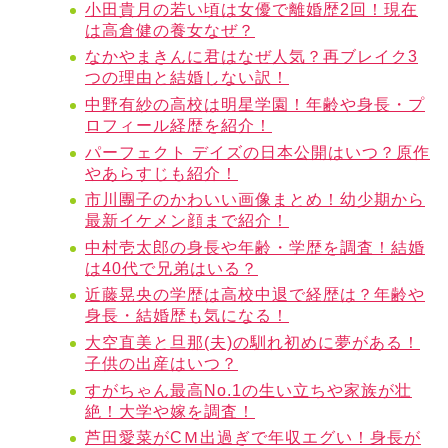
小田貴月の若い頃は女優で離婚歴2回！現在
は高倉健の養女なぜ？
なかやまきんに君はなぜ人気？再ブレイク3
つの理由と結婚しない訳！
中野有紗の高校は明星学園！年齢や身長・プ
ロフィール経歴を紹介！
パーフェクト デイズの日本公開はいつ？原作
やあらすじも紹介！
市川團子のかわいい画像まとめ！幼少期から
最新イケメン顔まで紹介！
中村壱太郎の身長や年齢・学歴を調査！結婚
は40代で兄弟はいる？
近藤晃央の学歴は高校中退で経歴は？年齢や
身長・結婚歴も気になる！
大空直美と旦那(夫)の馴れ初めに夢がある！
子供の出産はいつ？
すがちゃん最高No.1の生い立ちや家族が壮
絶！大学や嫁を調査！
芦田愛菜がCＭ出過ぎで年収エグい！身長が