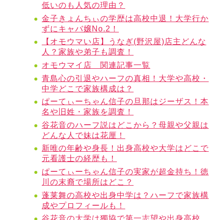
低いのも人気の理由？
金子きょんちぃの学歴は高校中退！大学行か
ずにキャバ嬢No.2！
【オモウマい店】うなぎ(野沢屋)店主どんな
人？家族や弟子も調査！
オモウマイ店 関連記事一覧
青島心の引退やハーフの真相！大学や高校・
中学どこで家族構成は？
ぱーてぃーちゃん信子の旦那はジーザス！本
名や旧姓・家族を調査！
谷花音のハーフ説はどこから？母親や父親は
どんな人で妹は花厘！
新唯の年齢や身長！出身高校や大学はどこで
元看護士の経歴も！
ぱーてぃーちゃん信子の実家が超金持ち！徳
川の末裔で場所はどこ？
蓬莱舞の高校や出身中学は？ハーフで家族構
成やプロフィールも！
谷花音の大学は獨協で第一志望や出身高校