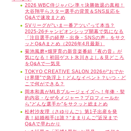
2026 WBC侍ジャパン準々決勝敗退の真相！
大谷翔平らスター選手の背景＆SNS反応を
Q&Aで速攻まとめ
SVリーグが“いま一番アツい”って本当？
2025-26チャンピオンシップ開幕で気になる
「注目選手の経歴・出身・SNSの声」をサク
ッとQ&Aまとめ（2026年4月最新）
菊池風磨×畑芽育の新音楽番組『夜の音』が
気になる！初回ゲスト氷川きよし＆見どころ
をQ&Aで一気見
TOKYO CREATIVE SALON 2026が“おでか
け界隈”で急浮上！どんなイベント？いつ・ど
こで何ができる？
岡本和真がMLBブルージェイズへ！年俸・契
約内容・なぜ今メジャー？プロフィールか
ら“どんな選手か”をサクッと総まとめ
松村沙友理（さゆりんご）第1子出産を発
表！結婚相手は誰？“ままりんご”近況まで
Q&Aで早わかり