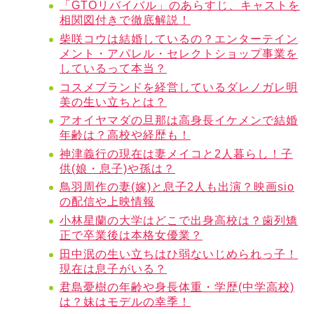
「GTOリバイバル」のあらすじ、キャストを
相関図付きで徹底解説！
柴咲コウは結婚しているの？エンターテイン
メント・アパレル・セレクトショップ事業を
しているって本当？
コスメブランドを経営しているダレノガレ明
美の生い立ちとは？
アオイヤマダの旦那は高身長イケメンで結婚
年齢は？高校や経歴も！
神津義行の現在は妻メイコと2人暮らし！子
供(娘・息子)や孫は？
鳥羽周作の妻(嫁)と息子2人も出演？映画sio
の配信や上映情報
小林星蘭の大学はどこで出身高校は？歯列矯
正で卒業後は本格女優業？
田中泯の生い立ちはひ弱ないじめられっ子！
現在は息子がいる？
君島憂樹の年齢や身長体重・学歴(中学高校)
は？妹はモデルの幸季！