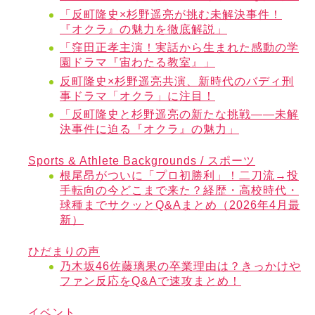
「反町隆史×杉野遥亮が挑む未解決事件！
『オクラ』の魅力を徹底解説」
「窪田正孝主演！実話から生まれた感動の学
園ドラマ『宙わたる教室』」
反町隆史×杉野遥亮共演、新時代のバディ刑
事ドラマ「オクラ」に注目！
「反町隆史と杉野遥亮の新たな挑戦——未解
決事件に迫る『オクラ』の魅力」
Sports & Athlete Backgrounds / スポーツ
根尾昂がついに「プロ初勝利」！二刀流→投
手転向の今どこまで来た？経歴・高校時代・
球種までサクッとQ&Aまとめ（2026年4月最
新）
ひだまりの声
乃木坂46佐藤璃果の卒業理由は？きっかけや
ファン反応をQ&Aで速攻まとめ！
イベント