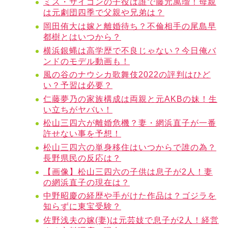
ミス・サイゴンの子役は誰で藤元萬瑠！母親
は元劇団四季で父親や兄弟は？
岡田侑大は嫁と離婚待ち？不倫相手の尾島早
都樹とはいつから？
横浜銀蝿は高学歴で不良じゃない？今日俺バ
ンドのモデル動画も！
風の谷のナウシカ歌舞伎2022の評判はひど
い？予習は必要？
仁藤夢乃の家族構成は両親と元AKBの妹！生
い立ちがヤバい！
松山三四六が離婚危機？妻・網浜直子が一番
許せない事を予想！
松山三四六の単身移住はいつからで誰の為？
長野県民の反応は？
【画像】松山三四六の子供は息子が2人！妻
の網浜直子の現在は？
中野昭慶の経歴や手がけた作品は？ゴジラを
知らずに東宝受験？
佐野浅夫の嫁(妻)は元芸妓で息子が2人！経営