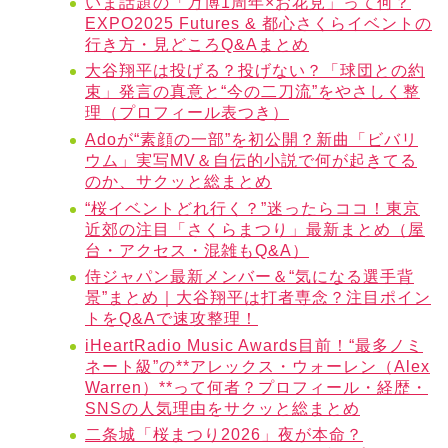
いま話題の「万博1周年×お花見」って何？
EXPO2025 Futures & 都心さくらイベントの
行き方・見どころQ&Aまとめ
大谷翔平は投げる？投げない？「球団との約
束」発言の真意と“今の二刀流”をやさしく整
理（プロフィール表つき）
Adoが“素顔の一部”を初公開？新曲「ビバリ
ウム」実写MV＆自伝的小説で何が起きてる
のか、サクッと総まとめ
“桜イベントどれ行く？”迷ったらココ！東京
近郊の注目「さくらまつり」最新まとめ（屋
台・アクセス・混雑もQ&A）
侍ジャパン最新メンバー＆“気になる選手背
景”まとめ｜大谷翔平は打者専念？注目ポイン
トをQ&Aで速攻整理！
iHeartRadio Music Awards目前！“最多ノミ
ネート級”の**アレックス・ウォーレン（Alex
Warren）**って何者？プロフィール・経歴・
SNSの人気理由をサクッと総まとめ
二条城「桜まつり2026」夜が本命？