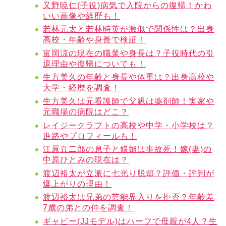
又野暁仁(子役)病気で入院からの復帰！かわ
いい画像や経歴も！
若林元太と若林時英が激似で関係性は？出身
高校・年齢や身長で検証！
富岡涼の現在の職業や身長は？子役時代の引
退理由や復帰についても！
生方美久の年齢と身長や体重は？出身高校や
大学・経歴を調査！
生方美久は元看護師で父親は薬剤師！実家や
元職場の病院はどこ？
レイジークラフトの高校や中学・小学校は？
進路やプロフィールも！
江原真二郎の息子と娘婿は事故死！嫁(妻)の
中原ひとみの現在は？
渡辺裕太が立派に七光り脱却？評価・評判が
爆上がりの理由！
渡辺裕太は兄弟の芸能界入りを拒否？年齢差
7歳の弟との仲を調査！
ギャビー(JJモデル)はハーフで母親が4人？生