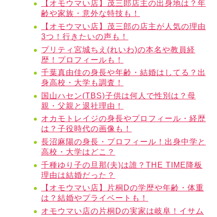
【オモウマい店】茂三郎店主の出身地は？年
齢や家族・意外な特技も！
【オモウマい店】茂三郎の店主が人気の理由
3つ！行きたいの声も！
プリティ宮城ちえ(れいわ)の本名や教員経
歴！プロフィールも！
千葉真由佳の身長や年齢・結婚はしてる？出
身高校・大学も調査！
国山ハセン(TBS)子供は何人で性別は？母
親・父親と退社理由！
オカモトレイジの身長やプロフィール・経歴
は？子役時代の画像も！
長沼麻陽の身長・プロフィール！出身中学と
高校・大学はどこ？
千種ゆり子の旦那(夫)は誰？THE TIME降板
理由は結婚だった？
【オモウマい店】片桐Dの学歴や年齢・体重
は？結婚やプライベートも！
オモウマい店の片桐Dの実家は岐阜！イサム