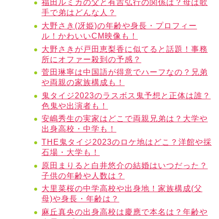
福田ルミカの父と有吉弘行の関係は？母は歌
手で弟はどんな人？
大野さき(冴姫)の年齢や身長・プロフィー
ル！かわいいCM映像も！
大野さきが戸田恵梨香に似てると話題！事務
所にオファー殺到の予感？
菅田琳寧は中国語が得意でハーフなの？兄弟
や両親の家族構成も！
鬼タイジ2023のラスボス鬼予想と正体は誰？
色鬼や出演者も！
安嶋秀生の実家はどこで両親兄弟は？大学や
出身高校・中学も！
THE鬼タイジ2023のロケ地はどこ？洋館や採
石場・大学も！
原田まりると白井悠介の結婚はいつだった？
子供の年齢や人数は？
大里菜桜の中学高校や出身地！家族構成(父
母)や身長・年齢は？
麻丘真央の出身高校は慶應で本名は？年齢や