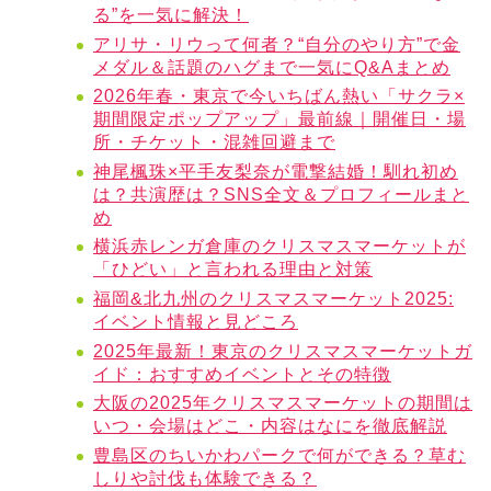
る”を一気に解決！
アリサ・リウって何者？“自分のやり方”で金
メダル＆話題のハグまで一気にQ&Aまとめ
2026年春・東京で今いちばん熱い「サクラ×
期間限定ポップアップ」最前線｜開催日・場
所・チケット・混雑回避まで
神尾楓珠×平手友梨奈が電撃結婚！馴れ初め
は？共演歴は？SNS全文＆プロフィールまと
め
横浜赤レンガ倉庫のクリスマスマーケットが
「ひどい」と言われる理由と対策
福岡&北九州のクリスマスマーケット2025:
イベント情報と見どころ
2025年最新！東京のクリスマスマーケットガ
イド：おすすめイベントとその特徴
大阪の2025年クリスマスマーケットの期間は
いつ・会場はどこ・内容はなにを徹底解説
豊島区のちいかわパークで何ができる？草む
しりや討伐も体験できる？