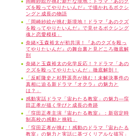
岡崎紗絵が挑む新たな境地：ドラマ『あのク
ズを殴ってやりたいんだ』で描かれるボクシ
ングと成長の物語
「岡崎紗絵が挑む新境地！ドラマ『あのクズ
を殴ってやりたいんだ』で見せるボクシング
魂と恋愛模様」
奈緒×玉森裕太が初共演！『あのクズを殴っ
てやりたいんだ』の舞台裏と見どころ徹底解
剖
奈緒と玉森裕太の化学反応！？ドラマ「あの
クズを殴ってやりたいんだ」徹底解剖！
「反町隆史と杉野遥亮が挑む！未解決事件の
真相に迫る新ドラマ『オクラ』の魅力と
は？」
感動実話ドラマ「宙わたる教室」の魅力—窪
田正孝が描く学びと成長の奇跡
「窪田正孝主演『宙わたる教室』：新宿定時
制高校の感動と挑戦」
「窪田正孝が挑む！感動のドラマ『宙わたる
教室』の魅力と実話に基づくリアルな描写」