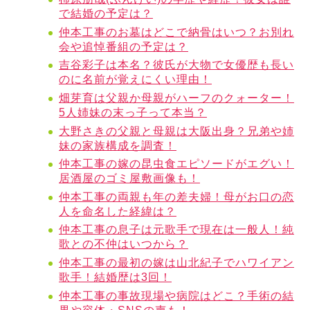
で結婚の予定は？
仲本工事のお墓はどこで納骨はいつ？お別れ
会や追悼番組の予定は？
吉谷彩子は本名？彼氏が大物で女優歴も長い
のに名前が覚えにくい理由！
畑芽育は父親か母親がハーフのクォーター！
5人姉妹の末っ子って本当？
大野さきの父親と母親は大阪出身？兄弟や姉
妹の家族構成を調査！
仲本工事の嫁の昆虫食エピソードがエグい！
居酒屋のゴミ屋敷画像も！
仲本工事の両親も年の差夫婦！母がお口の恋
人を命名した経緯は？
仲本工事の息子は元歌手で現在は一般人！純
歌との不仲はいつから？
仲本工事の最初の嫁は山北紀子でハワイアン
歌手！結婚歴は3回！
仲本工事の事故現場や病院はどこ？手術の結