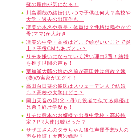
髭の理由が気になる！
川島潤哉の結婚はいつで子供は何人？高校や
大学・過去の出演作も！
凛美の本名や身長・体重は？性格は穏やかで
母(ママ)が大好き！
凛美の中学・高校はどこで頭がいいことで炎
上？子役CMもあざとい？
リチを嫌いになっていく汚い理由3選！結婚
を推す世間の声も！
葉加瀬太郎の娘の名前が高田姓は何故？嫁
(妻)の実家がエグイ！
高田向日葵の彼氏はスウェーデン人で結婚
も？高校や大学はどこ？
岡山天音の親(父・母)も役者で似てる俳優は
兄弟？経歴学歴も！
リチは熊本のお嬢様で出身中学校・高校特
定？PR大使は嘘だった？
サザエさんのタラちゃん後任声優予想5人の
声を検証！大西沙織説？