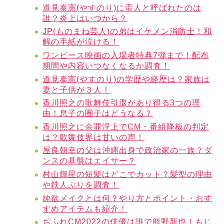
道見泰憲(やすのり)に蛮人と呼ばれたのは
誰？炎上はいつから？
JP(ものまね芸人)の弟はイケメン消防士！和
解の手紙が泣ける！
ワンピース映画の入場者特典7弾まで！配布
期間や内容いつなくなるか調査！
道見泰憲(やすのり)の学歴や経歴は？家族は
妻と子供が３人！
香川照之の歌舞伎引退があり得る3つの理
由！息子の團子はどうなる？
香川照之に余罪浮上でCM・番組降板の判定
は？歌舞伎界は甘いの声！
屋良朝幸の父は沖縄出身で政治家の一族？ダ
ンスの基盤はエイサー？
村山輝星の短髪はどこでカット？髪型の理由
や鉄人ぶりを調査！
純欲メイクとは何？やり方とポイント・おす
すめアイテムも紹介！
ちふれCM2022の俳優は誰で熊野新也！もじ