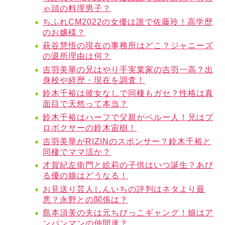
ゃ頭の料理男子？
ちふれCM2022の女優は誰で佐藤玲！高学歴
のお嬢様？
萩谷慧悟の現在の事務所はどこ？ジャニーズ
の退所理由は何？
吉羽美華の兄はやり手実業家の吉羽一高？出
身校や経歴・現在を調査！
鈴木千裕は彼女なしで同棲もガセ？性格は真
面目で天然って本当？
鈴木千裕はハーフで父親がペルー人！兄はプ
ロボクサーの鈴木宙樹！
吉羽美華がRIZINのスポンサー？鈴木千裕と
同棲でママ活か？
才賀紀左衛門と絵莉の子供はいつ誕生？あび
る優の娘はどうなる！
お見送り芸人しんいちの評判はネタより最
悪？永野との関係は？
島本須美の夫は元ちびっこギャング！娘はア
ンパンマンの仲間達？