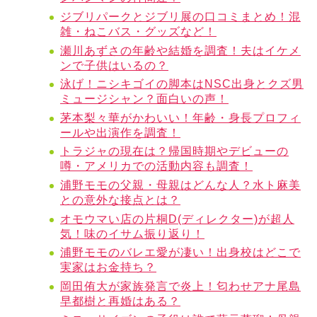
ジブリパークとジブリ展の口コミまとめ！混
雑・ねこバス・グッズなど！
瀬川あずさの年齢や結婚を調査！夫はイケメ
ンで子供はいるの？
泳げ！ニシキゴイの脚本はNSC出身とクズ男
ミュージシャン？面白いの声！
茅本梨々華がかわいい！年齢・身長プロフィ
ールや出演作を調査！
トラジャの現在は？帰国時期やデビューの
噂・アメリカでの活動内容も調査！
浦野モモの父親・母親はどんな人？水ト麻美
との意外な接点とは？
オモウマい店の片桐D(ディレクター)が超人
気！味のイサム振り返り！
浦野モモのバレエ愛が凄い！出身校はどこで
実家はお金持ち？
岡田侑大が家族発言で炎上！匂わせアナ尾島
早都樹と再婚はある？