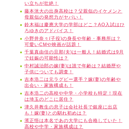
い立ちが壮絶！
藤本洸大の出身高校は？父親似のイケメンと
母親似の発想力がヤバい！
鈴木福は慶應大学の学部はどこ？AO入試はひ
ろゆきのアドバイス！
小野井奈々(子役)の身長や年齢・事務所は？
可愛いCMや映画が話題！
千葉真由佳の旦那(夫)は一般人！結婚式は9月
で妊娠の可能性は？
中村誠治郎の嫁(妻)は誰で年齢は？結婚歴や
子供についても調査！
吉本浩二は元ラグビー選手？嫁(妻)の年齢や
出会い・家族構成も！
吉本浩二の高校や中学・小学校も特定！現在
は埼玉のどこに居住？
津久井教生の息子は会社社長で銀座に出店
も！嫁(妻)との馴れ初めは？
濱正悟は本名であの大学にも合格していた！
高校や中学・家族構成は？