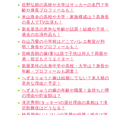
佐野弘樹の高校や大学はサッカーの名門？年
齢や身長プロフィールも！
米山珠央の高校や大学・家族構成は？高身長
の美人でTV出演も！
新名基浩の意外な年齢が話題！結婚や子供・
過去の出演作品も！
白山乃愛の小学校はどこでバレエ教室が判
明！身長やプロフィールも！
宮崎吾朗の嫁(妻)は誰で子供は何人？両親や
弟・祖父もクリエイター！
新羅美玲の出身中学や高校・大学は？身長や
年齢・プロフィールも調査！
へずまりゅうと嫁は結婚してない？未入籍の
意外な理由と予定！
へずまりゅうの嫁の年齢や職業！金持ちと噂
の理由や貯金額は？
滝沢秀明(タッキー)の退社理由の真相は？滝
沢歌舞伎はどうなる？
柿原朋哉(ぶんけい)の学歴や経歴！彼女は誰