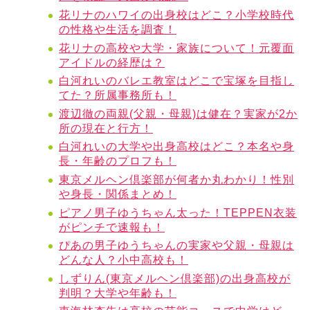
花リナのハワイの出身校はどこ？小学校時代
の性格や生活を調査！
花リナの高校や大学・家族について！元覆面
アイドルの経歴は？
白河れいのバレエ教室はどこで宝塚を目指し
てた？所属事務所も！
渡辺徹の両親(父親・母親)は健在？実家が2か
所の現在と行方！
白河れいの大学や出身高校はどこ？本名や身
長・年齢のプロフも！
東京メルヘン倶楽部が何者か丸わかり！性別
や身長・関係まとめ！
ピアノ男子ゆうちゃん太った！TEPPEN衣装
がピンチで速報も！
ぴあの男子ゆうちゃんの実家や父親・母親は
どんな人？小中高校も！
しずりん(東京メルヘン倶楽部)の出身高校が
判明？大学や年齢も！