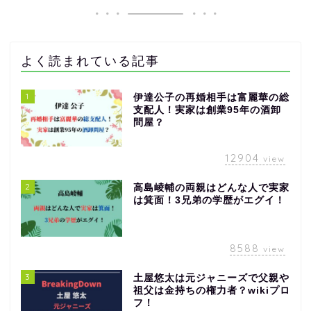
よく読まれている記事
1
伊達公子の再婚相手は富麗華の総
支配人！実家は創業95年の酒卸
問屋？
12904
view
2
高島崚輔の両親はどんな人で実家
は箕面！3兄弟の学歴がエグイ！
8588
view
3
土屋悠太は元ジャニーズで父親や
祖父は金持ちの権力者？wikiプロ
フ！