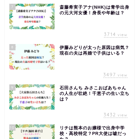
7
斎藤希実子アナ(NHK)は青学出身
の元大河女優！身長や年齢は？
3714
view
8
伊藤みどりが太った原因は病気？
現在の夫は再婚で子供はいる？
3497
view
9
石田さんち みさこおばあちゃん
の人生が壮絶！千恵子の生い立ち
は？
3432
view
10
リチは熊本のお嬢様で出身中学
校・高校特定？PR大使は嘘だっ