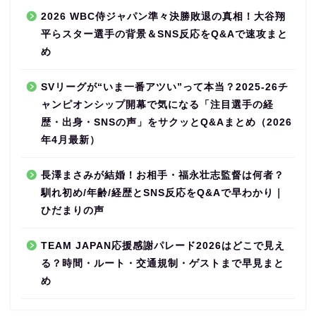
2026 WBC侍ジャパン準々決勝敗退の真相！大谷翔
平らスター選手の背景＆SNS反応をQ&Aで速攻まと
め
SVリーグが“いま一番アツい”って本当？2025-26チ
ャンピオンシップ開幕で気になる「注目選手の経
歴・出身・SNSの声」をサクッとQ&Aまとめ（2026
年4月最新）
長澤まさみが結婚！お相手・福永壮志監督は何者？
馴れ初め/年齢/経歴とSNS反応をQ&Aで早わかり｜
ひだまりの声
TEAM JAPAN応援感謝パレード2026はどこで見え
る？時間・ルート・交通規制・ゲストまで早見まと
め