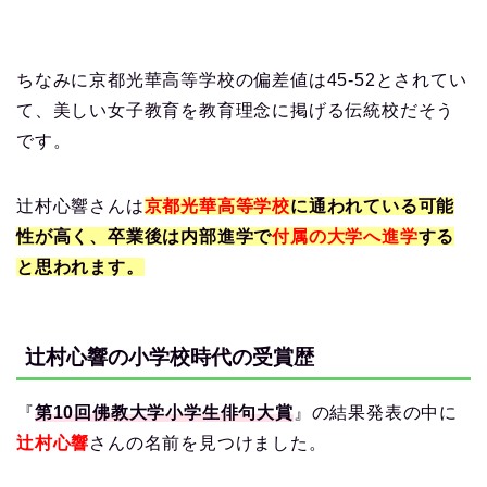
ちなみに京都光華高等学校の偏差値は45-52とされてい
て、美しい女子教育を教育理念に掲げる伝統校だそう
です。
辻村心響さんは
京都光華高等学校
に通われている可能
性が高く、卒業後は内部進学で
付属の大学へ進学
する
と思われます。
辻村心響の小学校時代の受賞歴
『
第10回佛教大学小学生俳句大賞
』の結果発表の中に
辻村心響
さんの名前を見つけました。