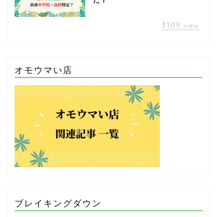
た？
3109
view
オモウマい店
ブレイキングダウン