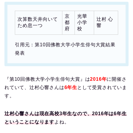
京
光華
次算数天井向いて
辻村 心
都
小学
ため息一つ
響
府
校
引用元：第10回佛教大学小学生俳句大賞結果
発表
『第10回佛教大学小学生俳句大賞』は
2016年
に開催さ
れていて、辻村心響さんは
6年生
として受賞されていま
す。
辻村心響さんは現在高校3年生なので、2016年は6年生
ということになります
よね。