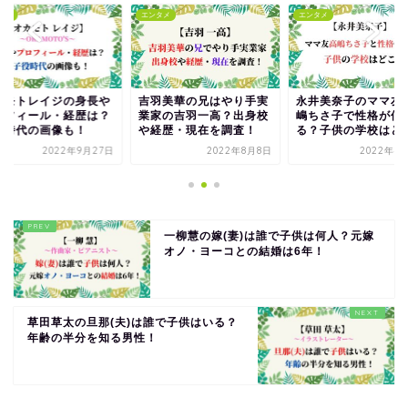
タメ
エンタメ
エンタメ
カモトレイジの身長や
吉羽美華の兄はやり手実
永井美奈子のママ友
ロフィール・経歴は？
業家の吉羽一高？出身校
嶋ちさ子で性格が似
役時代の画像も！
や経歴・現在を調査！
る？子供の学校はど
2022年9月27日
2022年8月8日
2022年4
一柳慧の嫁(妻)は誰で子供は何人？元嫁
オノ・ヨーコとの結婚は6年！
草田草太の旦那(夫)は誰で子供はいる？
年齢の半分を知る男性！