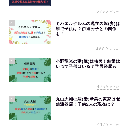
5785
view
4
ミハエルクルムの現在の嫁(妻)は
誰で子供は？伊達公子との関係
も！
4889
view
5
小野龍光の妻(嫁)は祐美！結婚は
いつで子供はいる？学歴経歴も
4756
view
6
丸山大輔の嫁(妻)希美の実家は老
舗漆器店！子供2人の現在は？
4173
view