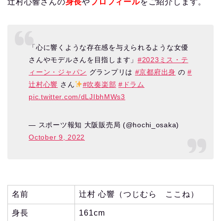
辻村心響さんの
身長
や
プロフィール
をご紹介します。
「心に響くような存在感を与えられるような女優
さんやモデルさんを目指します」
#2023ミス・テ
ィーン・ジャパン
グランプリは
#京都府出身
の
#
辻村心響
さん
#吹奏楽部
#ドラム
pic.twitter.com/dLJIbhMWs3
— スポーツ報知 大阪販売局 (@hochi_osaka)
October 9, 2022
名前
辻村 心響（つじむら ここね）
身長
161cm