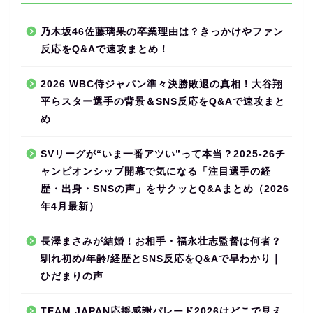
乃木坂46佐藤璃果の卒業理由は？きっかけやファン
反応をQ&Aで速攻まとめ！
2026 WBC侍ジャパン準々決勝敗退の真相！大谷翔
平らスター選手の背景＆SNS反応をQ&Aで速攻まと
め
SVリーグが“いま一番アツい”って本当？2025-26チ
ャンピオンシップ開幕で気になる「注目選手の経
歴・出身・SNSの声」をサクッとQ&Aまとめ（2026
年4月最新）
長澤まさみが結婚！お相手・福永壮志監督は何者？
馴れ初め/年齢/経歴とSNS反応をQ&Aで早わかり｜
ひだまりの声
TEAM JAPAN応援感謝パレード2026はどこで見え