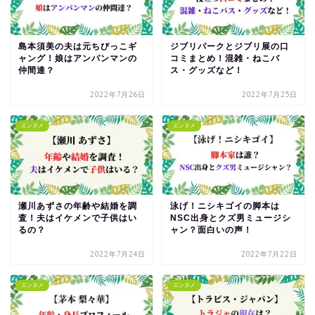
島本須美の夫は元ちびっこギ
ジブリパークとジブリ展の口
ャング！娘はアンパンマンの
コミまとめ！混雑・ねこバ
仲間達？
ス・グッズなど！
2022年7月26日
2022年7月25日
エンタメ
エンタメ
瀬川あずさの年齢や結婚を調
泳げ！ニシキゴイの脚本は
査！夫はイケメンで子供はい
NSC出身とクズ男ミュージシ
るの？
ャン？面白いの声！
2022年7月24日
2022年7月22日
エンタメ
エンタメ