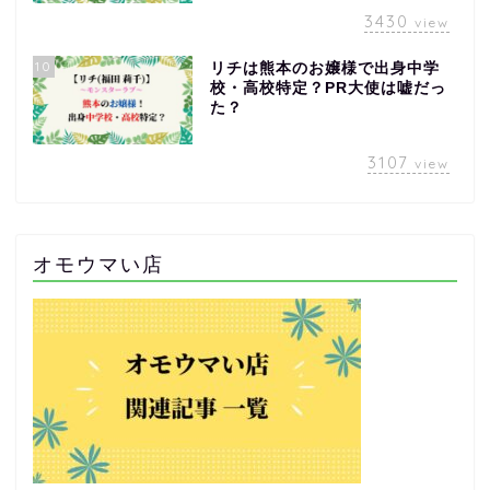
3430
view
10
リチは熊本のお嬢様で出身中学
校・高校特定？PR大使は嘘だっ
た？
3107
view
オモウマい店