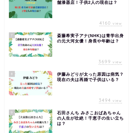
舗漆器店！子供2人の現在は？
4160
view
7
斎藤希実子アナ(NHK)は青学出身
の元大河女優！身長や年齢は？
3699
view
8
伊藤みどりが太った原因は病気？
現在の夫は再婚で子供はいる？
3494
view
9
石田さんち みさこおばあちゃん
の人生が壮絶！千恵子の生い立ち
は？