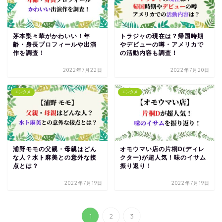
茅本梨々華がかわいい！年
トラジャの現在は？帰国時期
齢・身長プロフィールや出演
やデビューの噂・アメリカで
作を調査！
の活動内容も調査！
2022年7月22日
2022年7月20日
エンタメ
エンタメ
浦野モモの父親・母親はどん
オモウマい店の片桐D(ディレ
な人？水ト麻美との意外な接
クター)が超人気！味のイサム
点とは？
振り返り！
2022年7月19日
2022年7月19日
1
2
3