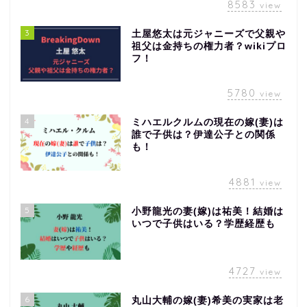
8583
view
3
土屋悠太は元ジャニーズで父親や
祖父は金持ちの権力者？wikiプロ
フ！
5780
view
4
ミハエルクルムの現在の嫁(妻)は
誰で子供は？伊達公子との関係
も！
4881
view
5
小野龍光の妻(嫁)は祐美！結婚は
いつで子供はいる？学歴経歴も
4727
view
6
丸山大輔の嫁(妻)希美の実家は老