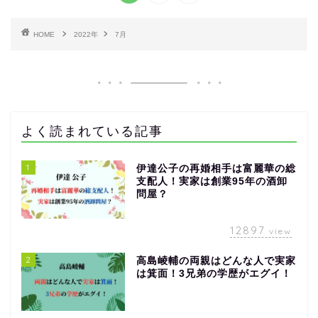
HOME
2022年
7月
よく読まれている記事
1
伊達公子の再婚相手は富麗華の総
支配人！実家は創業95年の酒卸
問屋？
12897
view
2
高島崚輔の両親はどんな人で実家
は箕面！3兄弟の学歴がエグイ！