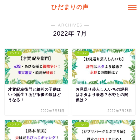
ひだまりの声
― ARCHIVES ―
2022年 7月
エンタメ
エンタメ
才賀紀左衛門と絵莉の子供は
お見送り芸人しんいちの評判
いつ誕生？あびる優の娘はど
はネタより最悪？永野との関
うなる！
係は？
2022年7月31日
2022年7月28日
エンタメ
エンタメ