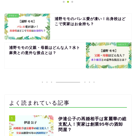
浦野モモのバレエ愛が凄い！出身校はど
こで実家はお金持ち？
浦野モモの父親・母親はどんな人？水ト
麻美との意外な接点とは？
よく読まれている記事
1
伊達公子の再婚相手は富麗華の総
支配人！実家は創業95年の酒卸
問屋？