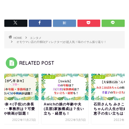
HOME
エンタメ
オモウマい店の片桐D(ディレクター)が超人気！味のイサム振り返り！
RELATED POST
タメ
エンタメ
エンタメ
wichの娘の年齢や夫
石田さんち みさこおばあ
小野井奈々(子役)の
旦那)家族構成は？生い
ちゃんの人生が壮絶！千
や年齢・事務所は？
ち・経歴も！
恵子の生い立ちは？
いCMや映画が話題
2022年5月5日
2022年9月16日
2022年11