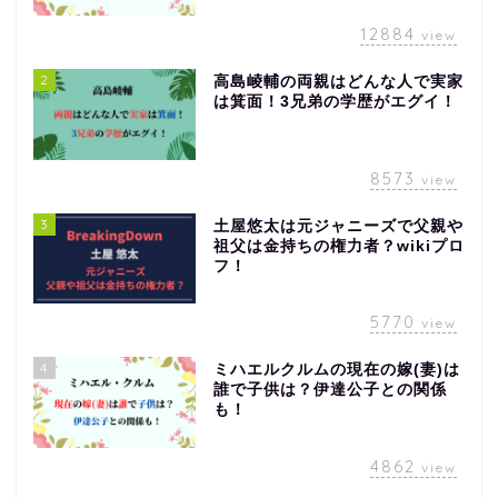
12884
view
2
高島崚輔の両親はどんな人で実家
は箕面！3兄弟の学歴がエグイ！
8573
view
3
土屋悠太は元ジャニーズで父親や
祖父は金持ちの権力者？wikiプロ
フ！
5770
view
4
ミハエルクルムの現在の嫁(妻)は
誰で子供は？伊達公子との関係
も！
4862
view