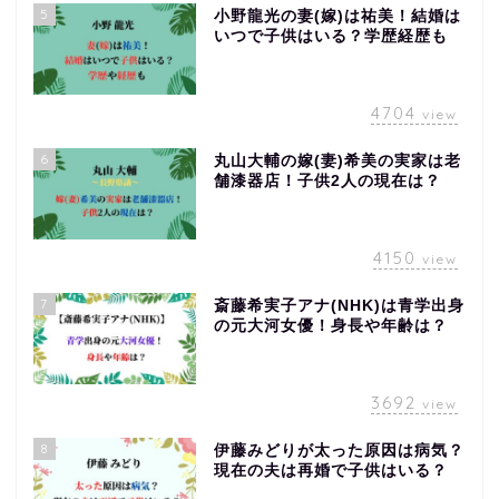
5
小野龍光の妻(嫁)は祐美！結婚は
いつで子供はいる？学歴経歴も
4704
view
6
丸山大輔の嫁(妻)希美の実家は老
舗漆器店！子供2人の現在は？
4150
view
7
斎藤希実子アナ(NHK)は青学出身
の元大河女優！身長や年齢は？
3692
view
8
伊藤みどりが太った原因は病気？
現在の夫は再婚で子供はいる？