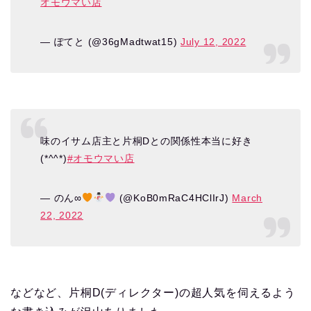
オモウマい店
— ぽてと (@36gMadtwat15)
July 12, 2022
味のイサム店主と片桐Dとの関係性本当に好き
(*^^*)
#オモウマい店
— のん∞
(@KoB0mRaC4HClIrJ)
March
22, 2022
などなど、片桐D(ディレクター)の超人気を伺えるよう