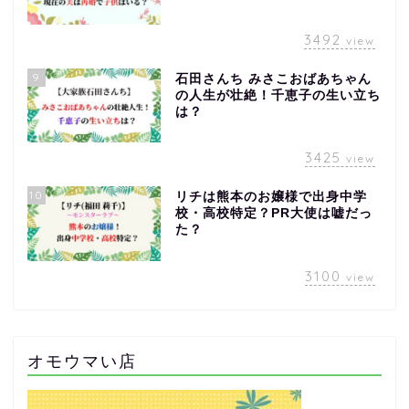
3492
view
9
石田さんち みさこおばあちゃん
の人生が壮絶！千恵子の生い立ち
は？
3425
view
10
リチは熊本のお嬢様で出身中学
校・高校特定？PR大使は嘘だっ
た？
3100
view
オモウマい店