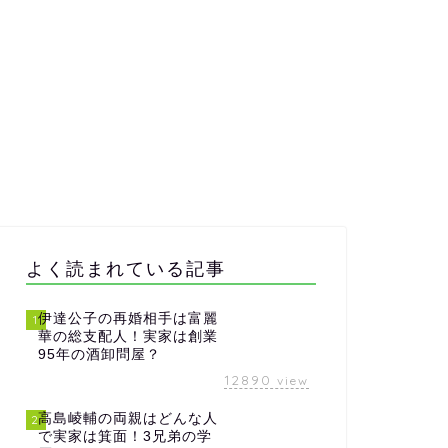
よく読まれている記事
伊達公子の再婚相手は富麗
1
華の総支配人！実家は創業
95年の酒卸問屋？
12890
view
高島崚輔の両親はどんな人
2
で実家は箕面！3兄弟の学