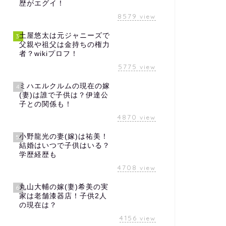
歴がエグイ！
8579
view
土屋悠太は元ジャニーズで
3
父親や祖父は金持ちの権力
者？wikiプロフ！
5775
view
ミハエルクルムの現在の嫁
4
(妻)は誰で子供は？伊達公
子との関係も！
4870
view
小野龍光の妻(嫁)は祐美！
5
結婚はいつで子供はいる？
学歴経歴も
4708
view
丸山大輔の嫁(妻)希美の実
6
家は老舗漆器店！子供2人
の現在は？
4156
view