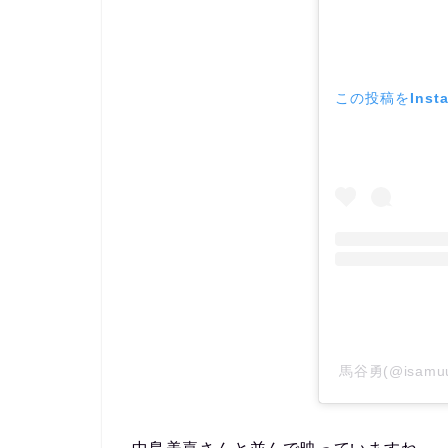
この投稿をInst
馬谷勇(@isam