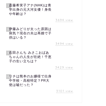
斎藤希実子アナ(NHK)は青
7
学出身の元大河女優！身長
や年齢は？
3694
view
伊藤みどりが太った原因は
8
病気？現在の夫は再婚で子
供はいる？
3494
view
石田さんち みさこおばあ
9
ちゃんの人生が壮絶！千恵
子の生い立ちは？
3429
view
リチは熊本のお嬢様で出身
10
中学校・高校特定？PR大
使は嘘だった？
3101
view