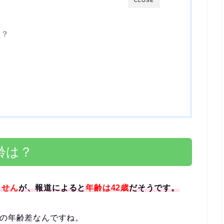
CLOSE
は？
齢は？
ません
が、報道によると
年齢は42歳
だそうです。
歳の年齢差なんですね。