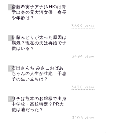
斎藤希実子アナ(NHK)は青
7
学出身の元大河女優！身長
や年齢は？
3699
view
伊藤みどりが太った原因は
8
病気？現在の夫は再婚で子
供はいる？
3494
view
石田さんち みさこおばあ
9
ちゃんの人生が壮絶！千恵
子の生い立ちは？
3430
view
リチは熊本のお嬢様で出身
10
中学校・高校特定？PR大
使は嘘だった？
3106
view