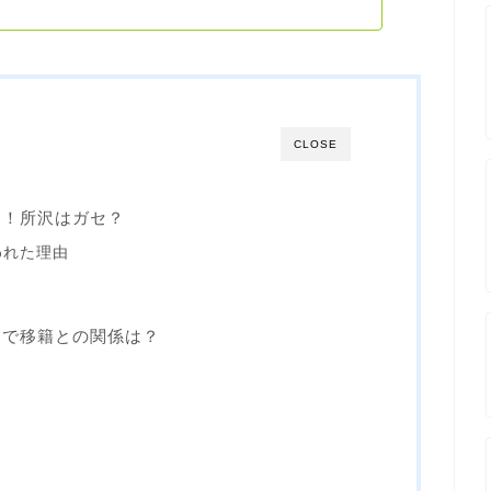
CLOSE
内！所沢はガセ？
われた理由
ンで移籍との関係は？
？