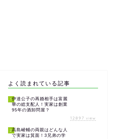
よく読まれている記事
伊達公子の再婚相手は富麗
1
華の総支配人！実家は創業
95年の酒卸問屋？
12897
view
高島崚輔の両親はどんな人
2
で実家は箕面！3兄弟の学