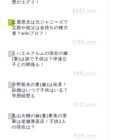
歴がエグイ！
8583
view
土屋悠太は元ジャニーズで
3
父親や祖父は金持ちの権力
者？wikiプロフ！
5780
view
ミハエルクルムの現在の嫁
4
(妻)は誰で子供は？伊達公
子との関係も！
4881
view
小野龍光の妻(嫁)は祐美！
5
結婚はいつで子供はいる？
学歴経歴も
4727
view
丸山大輔の嫁(妻)希美の実
6
家は老舗漆器店！子供2人
の現在は？
4158
view