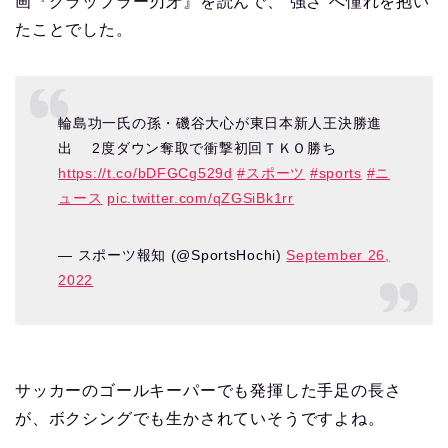
画『グラップラー刃牙』を読んで、”強さ”へ憧れを抱い
たことでした。
輪島功一氏の孫・磯谷大心が東日本新人王決勝進
出 2度ダウン奪取で衝撃初回ＴＫＯ勝ち
https://t.co/bDFGCg529d
#スポーツ
#sports
#ニ
ュース
pic.twitter.com/qZGSiBk1rr
— スポーツ報知 (@SportsHochi)
September 26,
2022
サッカーのゴールキーパーでも発揮した手足の長さ
が、ボクシングでも生かされていそうですよね。