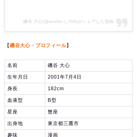
磯谷 大心(@taishin.i_704)がシェアした投稿
【
磯谷大心・プロフィール
】
名前
磯谷 大心
生年月日
2001年7月4日
身長
182cm
血液型
B型
星座
蟹座
出身地
東京都三鷹市
趣味
漫画