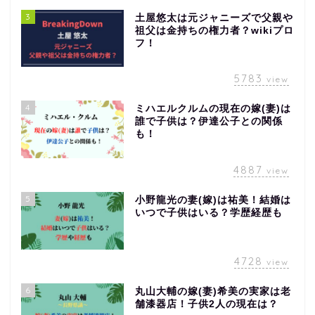
3
土屋悠太は元ジャニーズで父親や
祖父は金持ちの権力者？wikiプロ
フ！
5783
view
4
ミハエルクルムの現在の嫁(妻)は
誰で子供は？伊達公子との関係
も！
4887
view
5
小野龍光の妻(嫁)は祐美！結婚は
いつで子供はいる？学歴経歴も
4728
view
6
丸山大輔の嫁(妻)希美の実家は老
舗漆器店！子供2人の現在は？