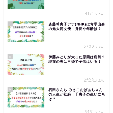
4171
view
7
斎藤希実子アナ(NHK)は青学出身
の元大河女優！身長や年齢は？
3700
view
8
伊藤みどりが太った原因は病気？
現在の夫は再婚で子供はいる？
3496
view
9
石田さんち みさこおばあちゃん
の人生が壮絶！千恵子の生い立ち
は？
3431
view