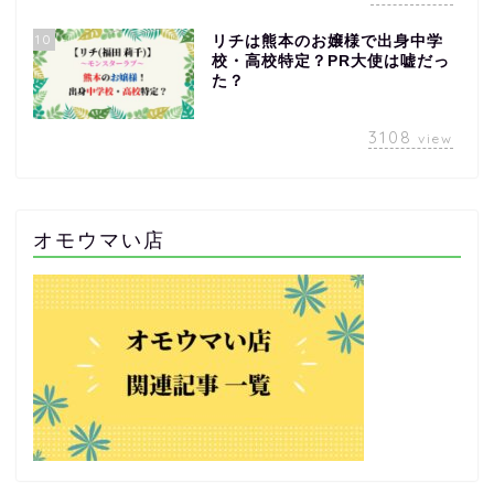
10
リチは熊本のお嬢様で出身中学
校・高校特定？PR大使は嘘だっ
た？
3108
view
オモウマい店