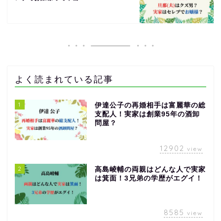
よく読まれている記事
1
伊達公子の再婚相手は富麗華の総
支配人！実家は創業95年の酒卸
問屋？
12902
view
2
高島崚輔の両親はどんな人で実家
は箕面！3兄弟の学歴がエグイ！
8585
view