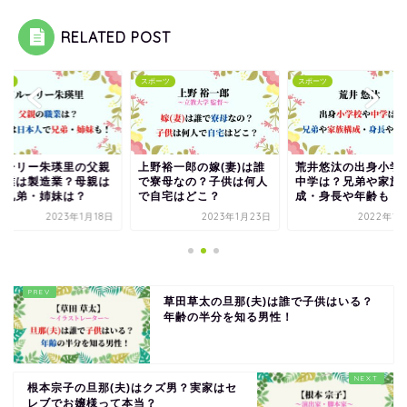
RELATED POST
ーツ
スポーツ
スポーツ
ルーリー朱瑛里の父親
上野裕一郎の嫁(妻)は誰
荒井悠汰の出身小学
職業は製造業？母親は
で寮母なの？子供は何人
中学は？兄弟や家族
で兄弟・姉妹は？
で自宅はどこ？
成・身長や年齢も！
2023年1月18日
2023年1月23日
2022年12
草田草太の旦那(夫)は誰で子供はいる？
年齢の半分を知る男性！
根本宗子の旦那(夫)はクズ男？実家はセ
レブでお嬢様って本当？