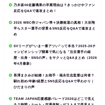
乃木坂46佐藤璃果の卒業理由は？きっかけやファン
反応をQ&Aで速攻まとめ！
2026 WBC侍ジャパン準々決勝敗退の真相！大谷翔
平らスター選手の背景＆SNS反応をQ&Aで速攻まと
め
SVリーグが“いま一番アツい”って本当？2025-26チ
ャンピオンシップ開幕で気になる「注目選手の経
歴・出身・SNSの声」をサクッとQ&Aまとめ（2026
年4月最新）
長澤まさみが結婚！お相手・福永壮志監督は何者？
馴れ初め/年齢/経歴とSNS反応をQ&Aで早わかり｜
ひだまりの声
TEAM JAPAN応援感謝パレード2026はどこで見え
る？時間・ルート・交通規制・ゲストまで早見まと