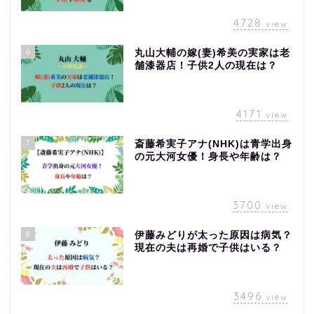
4728
view
6
丸山大輔の嫁(妻)希美の実家は老
舗漆器店！子供2人の現在は？
4171
view
7
斎藤希実子アナ(NHK)は青学出身
の元大河女優！身長や年齢は？
3700
view
8
伊藤みどりが太った原因は病気？
現在の夫は再婚で子供はいる？
3496
view