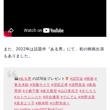
また、2022年は話題作『ある男』にて、初の映画出演
もありました。
#ある男
の試写会プレゼント
#試写会
#映画
#
妻夫木聡
#安藤サクラ
#窪田正孝
#清野菜名
#眞島
秀和
#小籔千豊
#坂元愛登
#山口美也子
#きたろう
#カトウシンスケ
#河合優実
#でんでん
#仲野太賀
#真木よう子
#柄本明
#小野井奈々
pic.twitter.com/NSCRnAZsx1