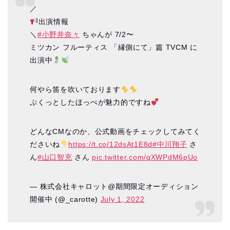
／
出演情報
＼
#小野井奈々
ちゃんが 7/2〜
ミツカン フルーティス 「縁側にて」篇 TVCM に
出演中
何やら笛を吹いております
ぷくっとしたほっぺが魅力的ですね
どんなCMなのか、公式動画をチェックしてみてく
ださいね
https://t.co/12dsAt1E8d
#中川翔子
さ
ん
#山口智充
さん
pic.twitter.com/qXWPdM6pUo
— 株式会社キャロット@期間限定オーディション
開催中 (@_carotte)
July 1, 2022