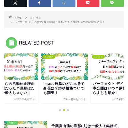
HOME
エンタメ
小野井奈々(子役)の身長や年齢・事務所は？可愛いCMや映画が話題！
RELATED POST
タメ
エンタメ
エンタメ
mase岐阜のどこ出身で
パーフェクト デイズの日
蘭寿とむの活動休止
長は？姉や性格ついて
本公開はいつ？原作やあ
は妊活だった？旦那
調査！
らすじも紹介！
だの一般人じゃない
2022年4月30日
2023年5月28日
2022年4月
千葉真由佳の旦那(夫)は一般人！結婚式