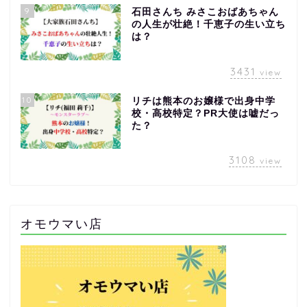
9
石田さんち みさこおばあちゃん
の人生が壮絶！千恵子の生い立ち
は？
3431
view
10
リチは熊本のお嬢様で出身中学
校・高校特定？PR大使は嘘だっ
た？
3108
view
オモウマい店