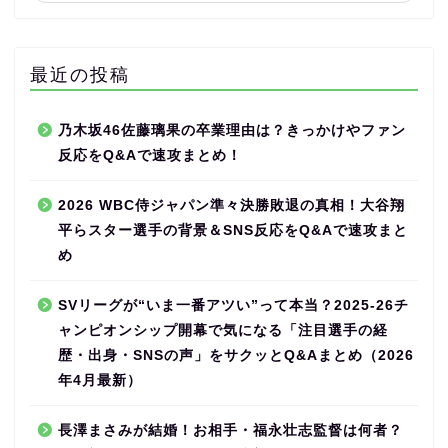
最近の投稿
乃木坂46佐藤璃果の卒業理由は？きっかけやファン
反応をQ&Aで速攻まとめ！
2026 WBC侍ジャパン準々決勝敗退の真相！大谷翔
平らスター選手の背景＆SNS反応をQ&Aで速攻まと
め
SVリーグが“いま一番アツい”って本当？2025-26チ
ャンピオンシップ開幕で気になる「注目選手の経
歴・出身・SNSの声」をサクッとQ&Aまとめ（2026
年4月最新）
長澤まさみが結婚！お相手・福永壮志監督は何者？