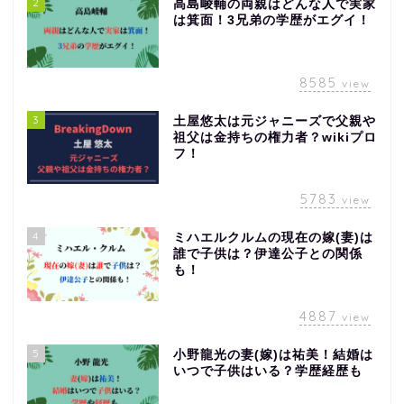
2
高島崚輔の両親はどんな人で実家
は箕面！3兄弟の学歴がエグイ！
8585
view
3
土屋悠太は元ジャニーズで父親や
祖父は金持ちの権力者？wikiプロ
フ！
5783
view
4
ミハエルクルムの現在の嫁(妻)は
誰で子供は？伊達公子との関係
も！
4887
view
5
小野龍光の妻(嫁)は祐美！結婚は
いつで子供はいる？学歴経歴も