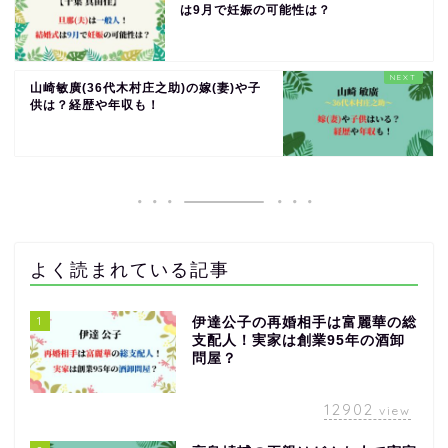
は9月で妊娠の可能性は？
山崎敏廣(36代木村庄之助)の嫁(妻)や子
供は？経歴や年収も！
よく読まれている記事
1
伊達公子の再婚相手は富麗華の総
支配人！実家は創業95年の酒卸
問屋？
12902
view