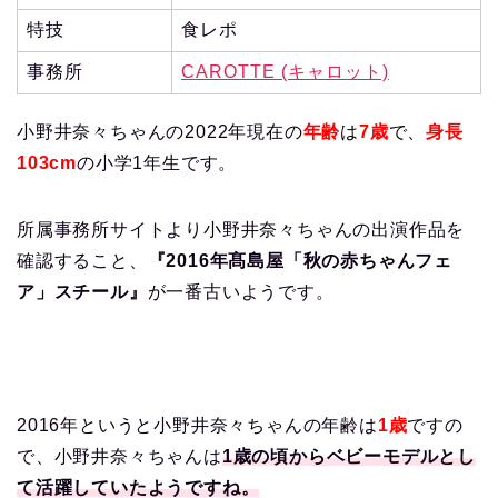
特技
食レポ
事務所
CAROTTE (キャロット)
小野井奈々ちゃんの2022年現在の
年齢
は
7歳
で
、
身長
103cm
の小学1年生です。
所属事務所サイトより小野井奈々ちゃんの出演作品を
確認すること、
『2016年髙島屋「秋の赤ちゃんフェ
ア」スチール』
が一番古いようです。
2016年というと小野井奈々ちゃんの年齢は
1歳
ですの
で、小野井奈々ちゃんは
1歳の頃からベビーモデルとし
て活躍していたようですね。