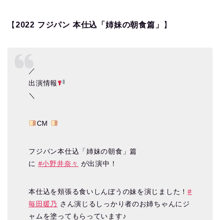
【
2022 フジパン 本仕込「姉妹の朝食篇」
】
／
出演情報
＼
CM
フジパン本仕込「姉妹の朝食」篇
に
#小野井奈々
が出演中！
本仕込を頬張る食いしんぼうの妹を演じました！
#
毎田暖乃
さん演じるしっかり者のお姉ちゃんにジ
ャムを塗ってもらっています♪