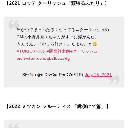
【
2021 ロッテ クーリッシュ「頑張るふたり」
】
汗かいてほっぺた赤くなってる→クーリッシュの
CMの小野井奈々ちゃんがすぐに浮かんだ。
うんうん、『むしろ好き！』だよな。と
#TOKIOカケル
#間宮祥太朗
#クーリッシュ
pic.twitter.com/qbslLoxsRg
— S松
(@mDjvCsdRmD7d6TR)
July 15, 2021
【
2022
ミツカン フルーティス 「縁側にて篇」
】