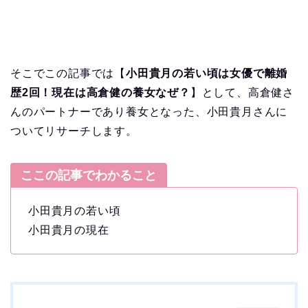
そこでこの記事では【
小田貴月の若い頃は女優で離婚
歴2回！現在は高倉健の養女なぜ？
】として、高倉健さ
んのパートナーであり養女となった、小田貴月さんに
ついてリサーチします。
ここの記事でわかること
小田貴月の若い頃
小田貴月の現在