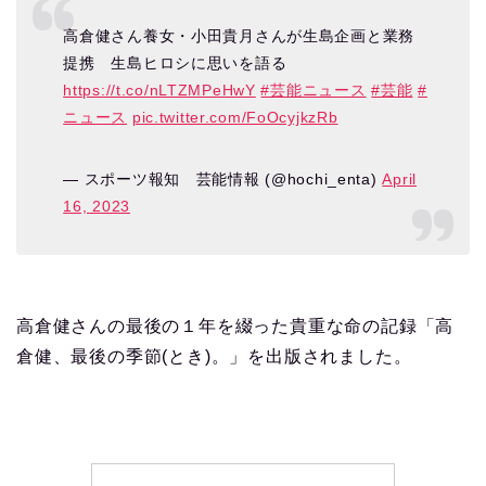
高倉健さん養女・小田貴月さんが生島企画と業務
提携 生島ヒロシに思いを語る
https://t.co/nLTZMPeHwY
#芸能ニュース
#芸能
#
ニュース
pic.twitter.com/FoOcyjkzRb
— スポーツ報知 芸能情報 (@hochi_enta)
April
16, 2023
高倉健さんの最後の１年を綴った貴重な命の記録「高
倉健、最後の季節(とき)。」を出版されました。