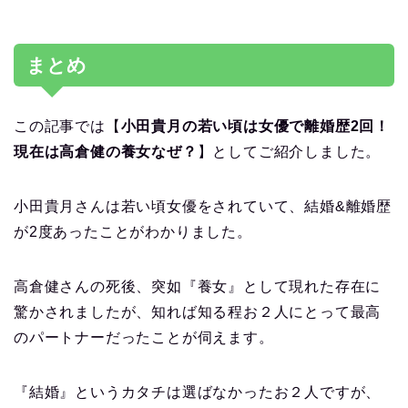
まとめ
この記事では【
小田貴月の若い頃は女優で離婚歴2回！
現在は高倉健の養女なぜ？
】としてご紹介しました。
小田貴月さんは若い頃女優をされていて、結婚&離婚歴
が2度あったことがわかりました。
高倉健さんの死後、突如『養女』として現れた存在に
驚かされましたが、知れば知る程お２人にとって最高
のパートナーだったことが伺えます。
『結婚』というカタチは選ばなかったお２人ですが、