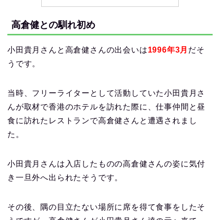
高倉健との馴れ初め
小田貴月さんと高倉健さんの出会いは
1996年3月
だそ
うです。
当時、フリーライターとして活動していた小田貴月さ
んが取材で香港のホテルを訪れた際に、仕事仲間と昼
食に訪れたレストランで高倉健さんと遭遇されまし
た。
小田貴月さんは入店したものの高倉健さんの姿に気付
き一旦外へ出られたそうです。
その後、隅の目立たない場所に席を得て食事をしたそ