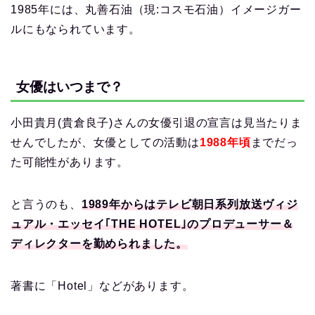
1985年には、丸善石油（現:コスモ石油）イメージガー
ルにもなられています。
女優はいつまで？
小田貴月(貴倉良子)さんの女優引退の宣言は見当たりま
せんでしたが、女優としての活動は
1988年頃
までだっ
た可能性があります。
と言うのも、
1989年からはテレビ朝日系列放送ヴィジ
ュアル・エッセイ｢THE HOTEL｣のプロデューサー＆
ディレクターを勤められました。
著書に「Hotel」などがあります。