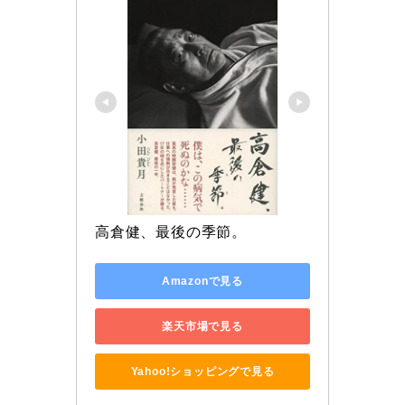
高倉健、最後の季節。
Amazonで見る
楽天市場で見る
Yahoo!ショッピングで見る