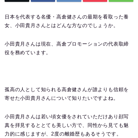
日本を代表する名優・高倉健さんの最期を看取った養
女、小田貴月さんとはどんな方なのでしょうか。
小田貴月さんは現在、高倉プロモーションの代表取締
役を務めています。
孤高の人として知られる高倉健さんが誰よりも信頼を
寄せた小田貴月さんについて知りたいですよね。
小田貴月さんは若い頃女優をされていただけあり顔写
真を拝見するととても美しい方で、同性から見ても魅
力的に感じますが、2度の離婚歴もあるそうです。