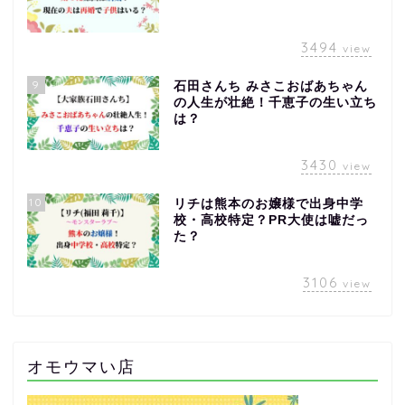
3494
view
9
石田さんち みさこおばあちゃん
の人生が壮絶！千恵子の生い立ち
は？
3430
view
10
リチは熊本のお嬢様で出身中学
校・高校特定？PR大使は嘘だっ
た？
3106
view
オモウマい店