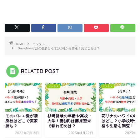
HOME
エンタメ
SnowMan伝説の生贄(いけにえ)村が再放送！見どころは？
RELATED POST
タメ
エンタメ
エンタメ
崎健哉の年齢や高校・
花リナのハワイの出身校
浦野モモのバレエ愛
学！妻(嫁)は藤原望未
はどこ？小学校時代の性
い！出身校はどこで
馴れ初めは？
格や生活を調査！
はお金持ち？
2023年4月22日
2023年2月8日
2022年7