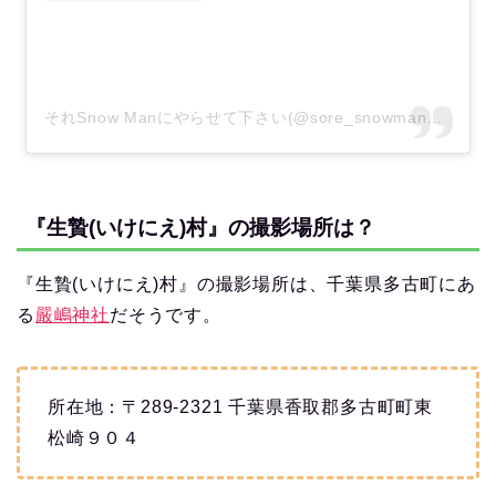
それSnow Manにやらせて下さい(@sore_snowman_tbs)がシェアした投稿
『生贄(いけにえ)村』の撮影場所は？
『生贄(いけにえ)村』の撮影場所は、千葉県多古町にあ
る
嚴嶋神社
だそうです。
所在地：〒289-2321 千葉県香取郡多古町町東
松崎９０４