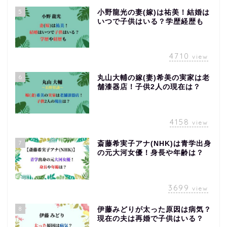
5
小野龍光の妻(嫁)は祐美！結婚は
いつで子供はいる？学歴経歴も
4710
view
6
丸山大輔の嫁(妻)希美の実家は老
舗漆器店！子供2人の現在は？
4158
view
7
斎藤希実子アナ(NHK)は青学出身
の元大河女優！身長や年齢は？
3699
view
8
伊藤みどりが太った原因は病気？
現在の夫は再婚で子供はいる？