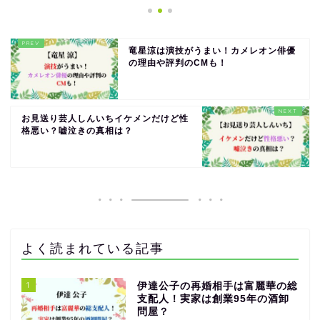
竜星涼は演技がうまい！カメレオン俳優
の理由や評判のCMも！
お見送り芸人しんいちイケメンだけど性
格悪い？嘘泣きの真相は？
よく読まれている記事
1
伊達公子の再婚相手は富麗華の総
支配人！実家は創業95年の酒卸
問屋？