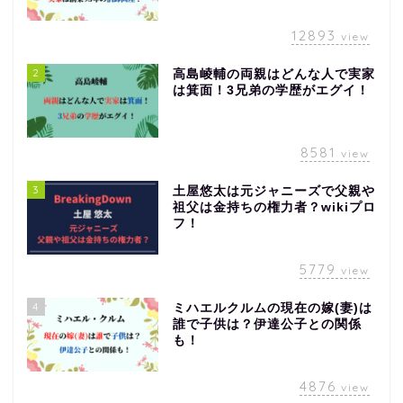
12893
view
2
高島崚輔の両親はどんな人で実家
は箕面！3兄弟の学歴がエグイ！
8581
view
3
土屋悠太は元ジャニーズで父親や
祖父は金持ちの権力者？wikiプロ
フ！
5779
view
4
ミハエルクルムの現在の嫁(妻)は
誰で子供は？伊達公子との関係
も！
4876
view