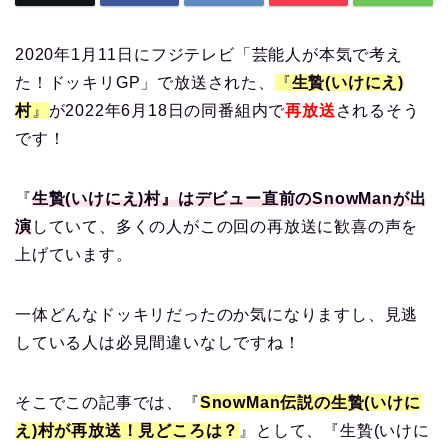
2020年1月11日にフジテレビ「芸能人が本気で考え
た！ドッキリGP」で放送された、
『
生贄(いけにえ)
村
』
が2022年6月18日の同番組内で
再放送
されるそう
です！
『
生贄(いけにえ)村』はデビュー直前のSnowManが出
演
していて、多くの人がこの回の再放送に歓喜の声を
上げています。
一体どんなドッキリだったのか気になりますし、見逃
している人は必見間違いなしですね！
そこでこの記事では、『
SnowMan伝説の生贄(いけに
え)村が再放送！見どころは？
』として、『生贄(いけに