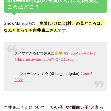
SnowMan伝説の生贄(いけにえ)村見ど
ころはどこ？
SnowMan伝説の『
生贄(いけにえ)村』の見どころは、
なんと言っても向井康二さん
です。
タイプすぎるぜ向井康二
#SnowMan
#オレン
ジkiss
pic.twitter.com/YrQkU3vxsq
— ジョージとカメラ (@kisi_inotigake)
June 7,
2022
向井康二さんについて、”
いい子”や”面白い子”と言っ