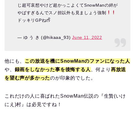
じ超可哀想やけど超かっこよくてSnowManの絆が
やばすぎるんでスノ担以外も見ましょう強制
ドッキリGPねᰔᩚ
— ゆ う き (@hikaaa_93)
June 11, 2022
他にも、
この放送を機にSnowManのファンになった
人
や、
録画をしなかった事を後悔する人
、何より
再放送
を望む声が多かった
のが印象的でした。
これだけの人に喜ばれたSnowMan伝説の『生贄(いけ
にえ)村』は必見ですね！