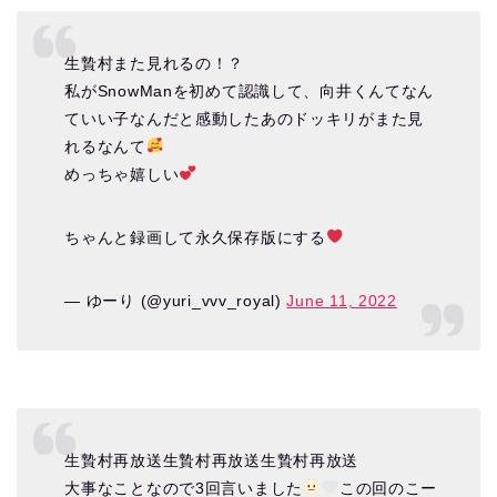
生贄村また見れるの！？
私がSnowManを初めて認識して、向井くんてなん
ていい子なんだと感動したあのドッキリがまた見
れるなんて
めっちゃ嬉しい
ちゃんと録画して永久保存版にする
— ゆーり (@yuri_vvv_royal)
June 11, 2022
生贄村再放送生贄村再放送生贄村再放送
大事なことなので3回言いました
この回のこー