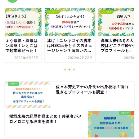
エンタメ
エンタメ
エンタメ
は
泳げ！ニシキゴイの脚本
高塚大夢(INI)の大学や高
珠城りょう
は
はNSC出身とクズ男ミュ
校はどこ？年齢や身長・
ミスコン出
！
ージシャン？面白いの...
プロフィールも！
準ミスで起
5日
2022年7月22日
2023年5月2日
佐々木芳史アナの身長や出身校は？面白
過ぎるプロフィールも調査！
稲垣来泉の経歴作品まとめ！共演者がメ
ロメロになる理由を調査！