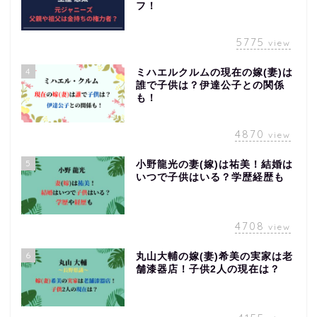
フ！
5775
view
4
ミハエルクルムの現在の嫁(妻)は
誰で子供は？伊達公子との関係
も！
4870
view
5
小野龍光の妻(嫁)は祐美！結婚は
いつで子供はいる？学歴経歴も
4708
view
6
丸山大輔の嫁(妻)希美の実家は老
舗漆器店！子供2人の現在は？