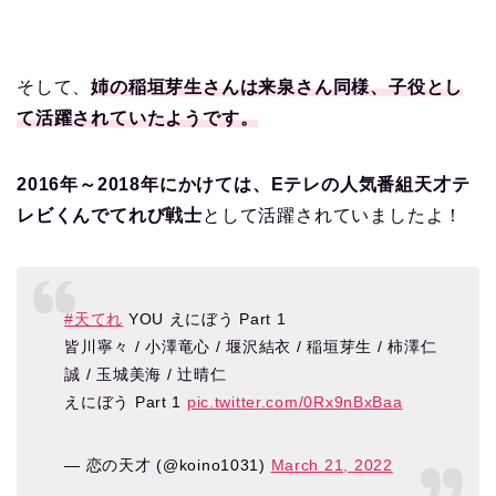
そして、
姉の稲垣芽生さんは来泉さん同様、子役とし
て活躍されていたようです。
2016年～2018年にかけては、Eテレの人気番組天才テ
レビくんでてれび戦士
として活躍されていましたよ！
#天てれ
YOU えにぼう Part 1
皆川寧々 / 小澤竜心 / 堰沢結衣 / 稲垣芽生 / 柿澤仁
誠 / 玉城美海 / 辻晴仁
えにぼう Part 1
pic.twitter.com/0Rx9nBxBaa
— 恋の天才 (@koino1031)
March 21, 2022