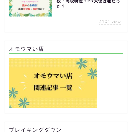
校・高校特定？PR大使は嘘だっ
た？
3101
view
オモウマい店
ブレイキングダウン