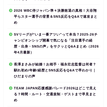
2026 WBC侍ジャパン準々決勝敗退の真相！大谷翔
平らスター選手の背景＆SNS反応をQ&Aで速攻まと
め
SVリーグが“いま一番アツい”って本当？2025-26チ
ャンピオンシップ開幕で気になる「注目選手の経
歴・出身・SNSの声」をサクッとQ&Aまとめ（2026
年4月最新）
長澤まさみが結婚！お相手・福永壮志監督は何者？
馴れ初め/年齢/経歴とSNS反応をQ&Aで早わかり｜
ひだまりの声
TEAM JAPAN応援感謝パレード2026はどこで見え
る？時間・ルート・交通規制・ゲストまで早見まと
め