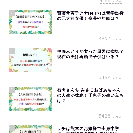
4155
view
7
斎藤希実子アナ(NHK)は青学出身
の元大河女優！身長や年齢は？
3694
view
8
伊藤みどりが太った原因は病気？
現在の夫は再婚で子供はいる？
3494
view
9
石田さんち みさこおばあちゃん
の人生が壮絶！千恵子の生い立ち
は？
3428
view
10
リチは熊本のお嬢様で出身中学