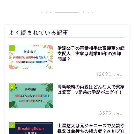
よく読まれている記事
1
伊達公子の再婚相手は富麗華の総
支配人！実家は創業95年の酒卸
問屋？
12890
view
2
高島崚輔の両親はどんな人で実家
は箕面！3兄弟の学歴がエグイ！
8579
view
3
土屋悠太は元ジャニーズで父親や
祖父は金持ちの権力者？wikiプロ