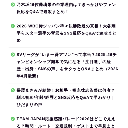
乃木坂46佐藤璃果の卒業理由は？きっかけやファン
反応をQ&Aで速攻まとめ！
2026 WBC侍ジャパン準々決勝敗退の真相！大谷翔
平らスター選手の背景＆SNS反応をQ&Aで速攻まと
め
SVリーグが“いま一番アツい”って本当？2025-26チ
ャンピオンシップ開幕で気になる「注目選手の経
歴・出身・SNSの声」をサクッとQ&Aまとめ（2026
年4月最新）
長澤まさみが結婚！お相手・福永壮志監督は何者？
馴れ初め/年齢/経歴とSNS反応をQ&Aで早わかり｜
ひだまりの声
TEAM JAPAN応援感謝パレード2026はどこで見え
る？時間・ルート・交通規制・ゲストまで早見まと