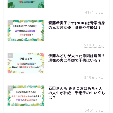
4171
view
7
斎藤希実子アナ(NHK)は青学出身
の元大河女優！身長や年齢は？
3700
view
8
伊藤みどりが太った原因は病気？
現在の夫は再婚で子供はいる？
3496
view
9
石田さんち みさこおばあちゃん
の人生が壮絶！千恵子の生い立ち
は？
3431
view