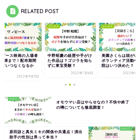
RELATED POST
タメ
エンタメ
エンタメ
ンピース映画の入場者
中野昭慶の経歴や手がけ
美園さくらは頭がい
典7弾まで！配布期間
た作品は？ゴジラを知ら
ボランティア活動や
内容いつなくなるか
ずに東宝受験？
院はいつ決めた？
.
2022年7月6日
2022年6月
2022年9月5日
オモウマい店はやらせなの？不快や終了
の噂についても徹底調査！
原田諒と真矢ミキの関係や共通点！演出
助手の性別は男って本当？