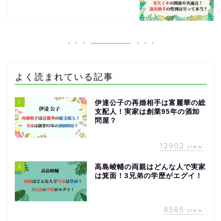
よく読まれている記事
1
伊達公子の再婚相手は富麗華の総
支配人！実家は創業95年の酒卸
問屋？
12902
view
2
高島崚輔の両親はどんな人で実家
は箕面！3兄弟の学歴がエグイ！
8585
view