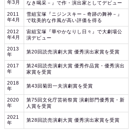
年3月
なき喝采－』で作・演出家としてデビュー
2011
雪組宝塚『ニジンスキー－奇跡の舞神－』
年4月
で耽美的な作風が高い評価を得る
2012
宙組宝塚『華やかなりし日々』で大劇場公
年4月
演デビュー
2013
第20回読売演劇大賞 優秀演出家賞を受賞
年
2017
第24回読売演劇大賞 優秀作品賞・優秀演出
年
家賞を受賞
2018
第43回菊田一夫演劇賞を受賞
年
2020
第75回文化庁芸術祭賞 演劇部門優秀賞・新
年
人賞を受賞
2021
第28回読売演劇大賞 優秀演出家賞を受賞
年