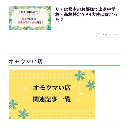
10
リチは熊本のお嬢様で出身中学
校・高校特定？PR大使は嘘だっ
た？
3108
view
オモウマい店