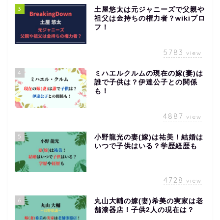
3
土屋悠太は元ジャニーズで父親や
祖父は金持ちの権力者？wikiプロ
フ！
5783
view
4
ミハエルクルムの現在の嫁(妻)は
誰で子供は？伊達公子との関係
も！
4887
view
5
小野龍光の妻(嫁)は祐美！結婚は
いつで子供はいる？学歴経歴も
4728
view
6
丸山大輔の嫁(妻)希美の実家は老
舗漆器店！子供2人の現在は？