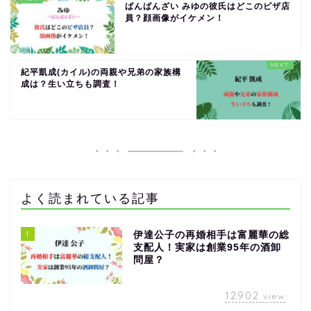
ばんばんざい みゆの彼氏はどこのピザ店
員？顔画像がイケメン！
紀平凱成(カイル)の両親や兄弟の家族構
成は？生い立ちも調査！
よく読まれている記事
1
伊達公子の再婚相手は富麗華の総
支配人！実家は創業95年の酒卸
問屋？
12902
view