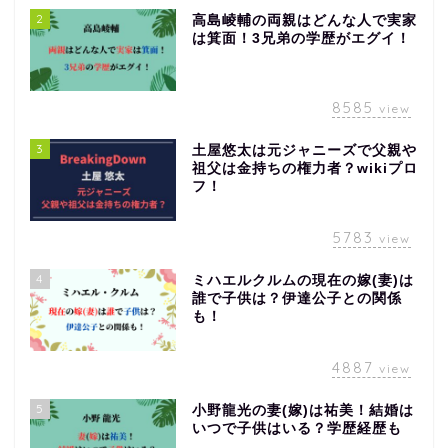
2
高島崚輔の両親はどんな人で実家
は箕面！3兄弟の学歴がエグイ！
8585
view
3
土屋悠太は元ジャニーズで父親や
祖父は金持ちの権力者？wikiプロ
フ！
5783
view
4
ミハエルクルムの現在の嫁(妻)は
誰で子供は？伊達公子との関係
も！
4887
view
5
小野龍光の妻(嫁)は祐美！結婚は
いつで子供はいる？学歴経歴も