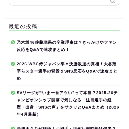
最近の投稿
乃木坂46佐藤璃果の卒業理由は？きっかけやファン
反応をQ&Aで速攻まとめ！
2026 WBC侍ジャパン準々決勝敗退の真相！大谷翔
平らスター選手の背景＆SNS反応をQ&Aで速攻まと
め
SVリーグが“いま一番アツい”って本当？2025-26チ
ャンピオンシップ開幕で気になる「注目選手の経
歴・出身・SNSの声」をサクッとQ&Aまとめ（2026
年4月最新）
長澤まさみが結婚！お相手・福永壮志監督は何者？