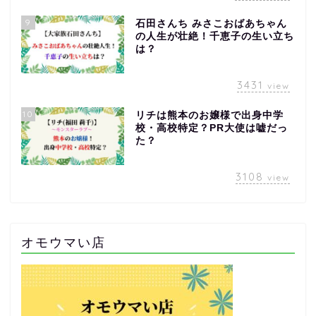
9
石田さんち みさこおばあちゃん
の人生が壮絶！千恵子の生い立ち
は？
3431
view
10
リチは熊本のお嬢様で出身中学
校・高校特定？PR大使は嘘だっ
た？
3108
view
オモウマい店