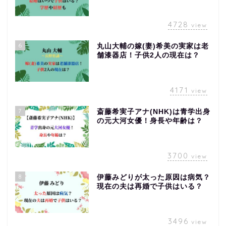
4728
view
6
丸山大輔の嫁(妻)希美の実家は老
舗漆器店！子供2人の現在は？
4171
view
7
斎藤希実子アナ(NHK)は青学出身
の元大河女優！身長や年齢は？
3700
view
8
伊藤みどりが太った原因は病気？
現在の夫は再婚で子供はいる？
3496
view