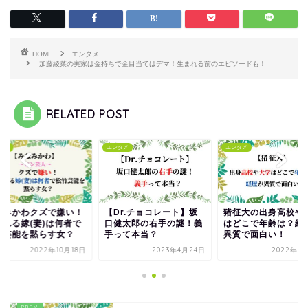
HOME
エンタメ
加藤綾菜の実家は金持ちで金目当てはデマ！生まれる前のエピソードも！
RELATED POST
タメ
エンタメ
エンタメ
なみかわクズで嫌い！
【Dr.チョコレート】坂
猪征大の出身高校や
かれる嫁(妻)は何者で
口健太郎の右手の謎！義
はどこで年齢は？経
竹芸能を黙らす女？
手って本当？
異質で面白い！
2022年10月18日
2023年4月24日
2022年1