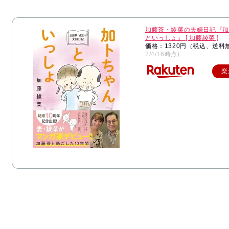
加藤茶・綾菜の夫婦日記『加
といっしょ』 [ 加藤綾菜 ]
価格：1320円（税込、送料
2/4/16時点)
楽