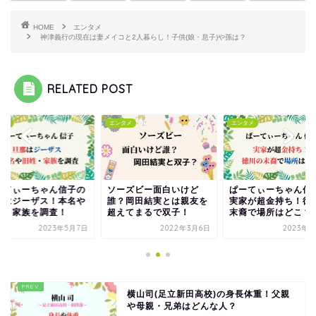
HOME
エンタメ
神津義行の現在は妻メイコと2人暮らし！子供(娘・息子)や孫は？
RELATED POST
タメ
エンタメ
エンタメ
ーズビー面白いけど
ぱーてぃーちゃん信子の
ぱーてぃーちゃん信
？岡田結実とは親友を
実家が超金持ち！徳川の
旦那はジーザス！本
えてまるで双子！
末裔で場所はどこ？
旧姓・家族を調査！
2022年3月6日
2023年5月5日
2023年5
横山司(足立新田高校)の身長体重！父親
や母親・兄弟はどんな人？