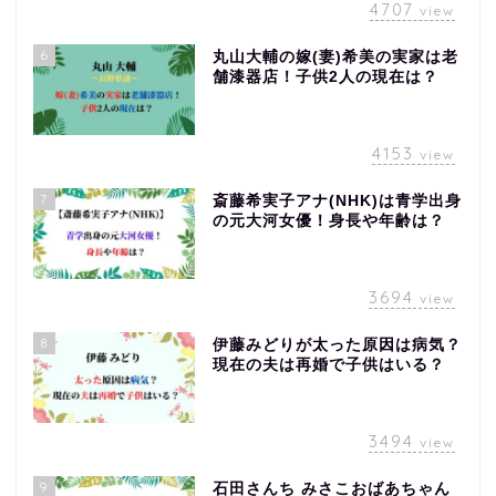
4707
view
6
丸山大輔の嫁(妻)希美の実家は老
舗漆器店！子供2人の現在は？
4153
view
7
斎藤希実子アナ(NHK)は青学出身
の元大河女優！身長や年齢は？
3694
view
8
伊藤みどりが太った原因は病気？
現在の夫は再婚で子供はいる？
3494
view
9
石田さんち みさこおばあちゃん