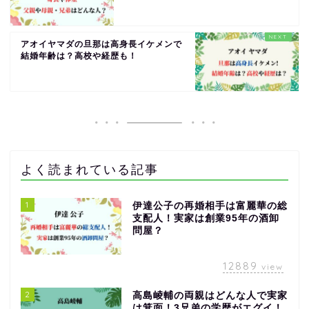
アオイヤマダの旦那は高身長イケメンで
結婚年齢は？高校や経歴も！
よく読まれている記事
1
伊達公子の再婚相手は富麗華の総
支配人！実家は創業95年の酒卸
問屋？
12889
view
2
高島崚輔の両親はどんな人で実家
は箕面！3兄弟の学歴がエグイ！