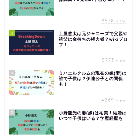
8578
view
3
土屋悠太は元ジャニーズで父親や
祖父は金持ちの権力者？wikiプロ
フ！
5773
view
4
ミハエルクルムの現在の嫁(妻)は
誰で子供は？伊達公子との関係
も！
4869
view
5
小野龍光の妻(嫁)は祐美！結婚は
いつで子供はいる？学歴経歴も