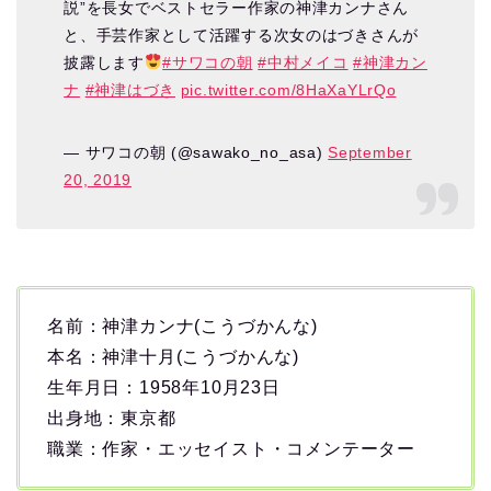
説”を長女でベストセラー作家の神津カンナさん
と、手芸作家として活躍する次女のはづきさんが
披露します
#サワコの朝
#中村メイコ
#神津カン
ナ
#神津はづき
pic.twitter.com/8HaXaYLrQo
— サワコの朝 (@sawako_no_asa)
September
20, 2019
名前：神津カンナ(こうづかんな)
本名：神津十月(こうづかんな)
生年月日：1958年10月23日
出身地：東京都
職業：作家・エッセイスト・コメンテーター