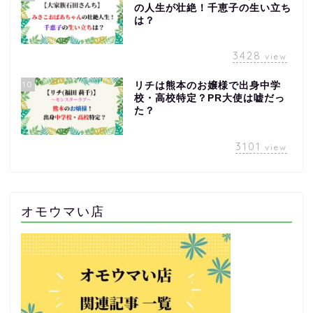
の人生が壮絶！千恵子の生い立ち
は？
3428
view
10
リチは熊本のお嬢様で出身中学
校・高校特定？PR大使は嘘だっ
た？
3101
view
オモウマい店