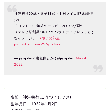
神津善行90歳・徹子88歳・中村メイコ87歳(最年
少)。
「コント・60年後のテレビ」みたいな画だ。
（テレビ草創期のNHKのバラエティでやってそう
なイメージ。）
#徹子の部屋
pic.twitter.com/vYCqE2bikk
— jiyujoho＠裏紅白とか (@jiyujoho)
May 4,
2022
名前：神津義行(こうづよしゆき)
生年月日：1932年1月2日