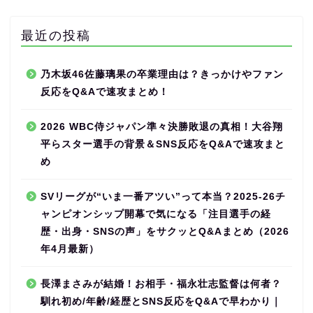
最近の投稿
乃木坂46佐藤璃果の卒業理由は？きっかけやファン
反応をQ&Aで速攻まとめ！
2026 WBC侍ジャパン準々決勝敗退の真相！大谷翔
平らスター選手の背景＆SNS反応をQ&Aで速攻まと
め
SVリーグが“いま一番アツい”って本当？2025-26チ
ャンピオンシップ開幕で気になる「注目選手の経
歴・出身・SNSの声」をサクッとQ&Aまとめ（2026
年4月最新）
長澤まさみが結婚！お相手・福永壮志監督は何者？
馴れ初め/年齢/経歴とSNS反応をQ&Aで早わかり｜