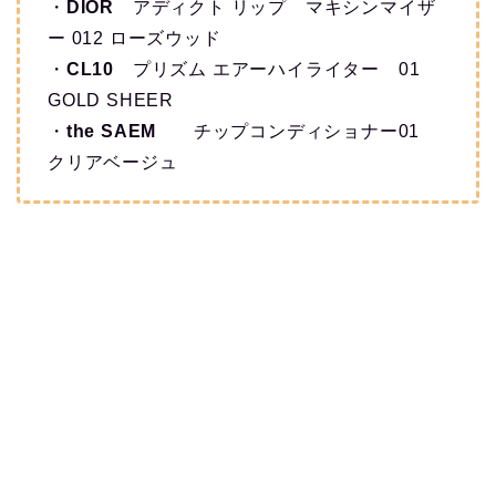
・
DIOR
アディクト リップ マキシンマイザ
ー 012 ローズウッド
・
CL10
プリズム エアーハイライター 01
GOLD SHEER
・
the SAEM
チップコンディショナー01
クリアベージュ