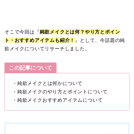
そこで今回は『
純欲メイクとは何？やり方とポイン
ト・おすすめアイテムも紹介！
』として、今話題の純
欲メイクについてリサーチしました。
この記事について
・純欲メイクとは何かについて
・純欲メイクのやり方とポイントについて
・純欲メイクおすすめアイテムについて