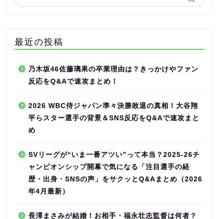
最近の投稿
乃木坂46佐藤璃果の卒業理由は？きっかけやファン
反応をQ&Aで速攻まとめ！
2026 WBC侍ジャパン準々決勝敗退の真相！大谷翔
平らスター選手の背景＆SNS反応をQ&Aで速攻まと
め
SVリーグが“いま一番アツい”って本当？2025-26チ
ャンピオンシップ開幕で気になる「注目選手の経
歴・出身・SNSの声」をサクッとQ&Aまとめ（2026
年4月最新）
長澤まさみが結婚！お相手・福永壮志監督は何者？