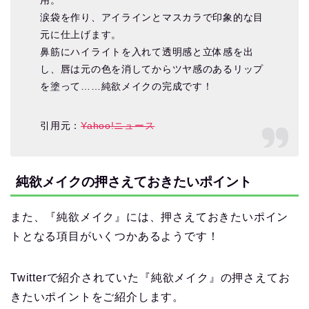
用。
涙袋を作り、アイラインとマスカラで印象的な目
元に仕上げます。
鼻筋にハイライトを入れて透明感と立体感を出
し、唇は元の色を消してからツヤ感のあるリップ
を塗って……純欲メイクの完成です！
引用元：
Yahoo!ニュース
純欲メイクの押さえておきたいポイント
また、『純欲メイク』には、押さえておきたいポイン
トとなる項目がいくつかあるようです！
Twitterで紹介されていた『純欲メイク』の押さえてお
きたいポイントをご紹介します。