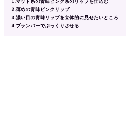
1.マット系の青味ピンク系のリップを仕込む
2.薄めの青味ピンクリップ
3.濃い目の青味リップを立体的に見せたいところ
4.ブランバーでぷっくりさせる