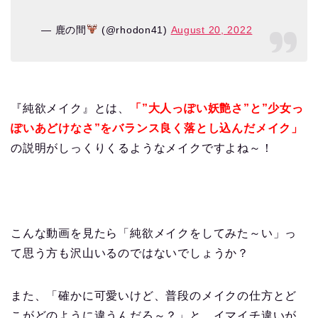
— 鹿の間
(@rhodon41)
August 20, 2022
『純欲メイク』とは、
「”大人っぽい妖艶さ”と”少女っ
ぽいあどけなさ”をバランス良く落とし込んだメイク」
の説明がしっくりくるようなメイクですよね～！
こんな動画を見たら「純欲メイクをしてみた～い」っ
て思う方も沢山いるのではないでしょうか？
また、「確かに可愛いけど、普段のメイクの仕方とど
こがどのように違うんだろ～？」と、イマイチ違いが