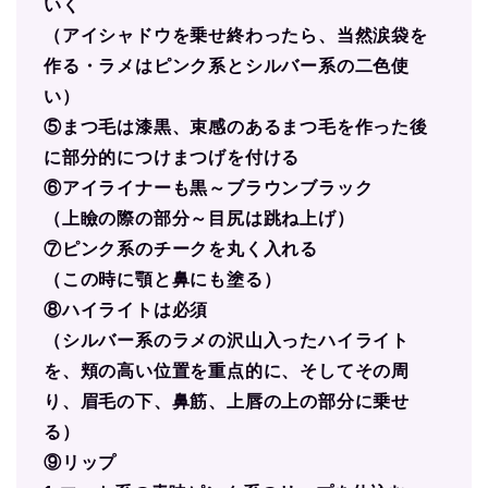
いく
（アイシャドウを乗せ終わったら、当然涙袋を
作る・ラメはピンク系とシルバー系の二色使
い）
⑤まつ毛は漆黒、束感のあるまつ毛を作った後
に部分的につけまつげを付ける
⑥アイライナーも黒～ブラウンブラック
（上瞼の際の部分～目尻は跳ね上げ）
⑦ピンク系のチークを丸く入れる
（この時に顎と鼻にも塗る）
⑧ハイライトは必須
（シルバー系のラメの沢山入ったハイライト
を、頬の高い位置を重点的に、そしてその周
り、眉毛の下、鼻筋、上唇の上の部分に乗せ
る）
⑨リップ