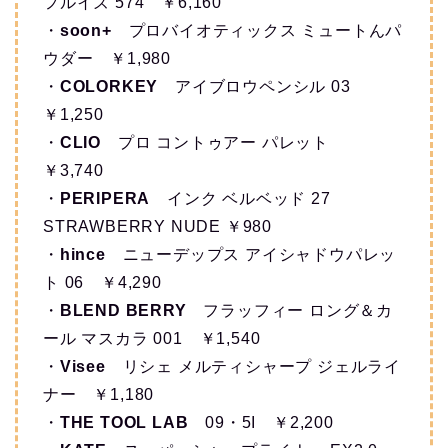
フルイズ 574 ￥6,160
・
soon+
プロバイオティックス ミュートんパ
ウダー ￥1,980
・
COLORKEY
アイブロウペンシル 03
￥1,250
・
CLIO
プロ コントゥアー パレット
￥3,740
・
PERIPERA
インク ベルベッド 27
STRAWBERRY NUDE ￥980
・
hince
ニューデップス アイシャドウパレッ
ト 06 ￥4,290
・
BLEND BERRY
フラッフィー ロング＆カ
ール マスカラ 001 ￥1,540
・
Visee
リシェ メルティシャープ ジェルライ
ナー ￥1,180
・
THE TOOL LAB
09・5I ￥2,200