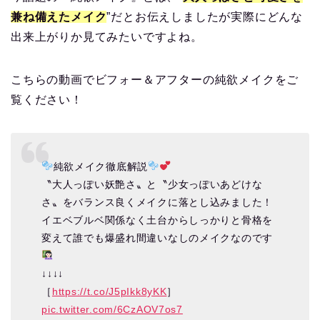
兼ね備えたメイク
”だとお伝えしましたが実際にどんな
出来上がりか見てみたいですよね。
こちらの動画でビフォー＆アフターの純欲メイクをご
覧ください！
純欲メイク徹底解説
〝大人っぽい妖艶さ〟と〝少女っぽいあどけな
さ〟をバランス良くメイクに落とし込みました！
イエベブルベ関係なく土台からしっかりと骨格を
変えて誰でも爆盛れ間違いなしのメイクなのです
↓↓↓↓
［
https://t.co/J5pIkk8yKK
］
pic.twitter.com/6CzAOV7os7