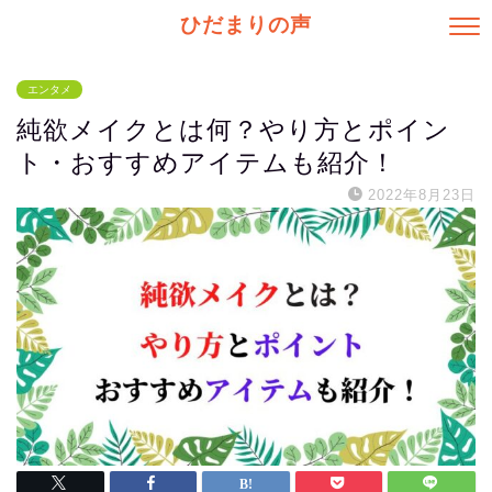
ひだまりの声
エンタメ
純欲メイクとは何？やり方とポイン
ト・おすすめアイテムも紹介！
2022年8月23日