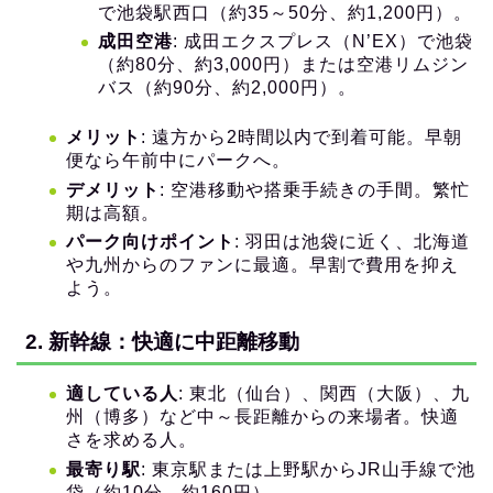
で池袋駅西口（約35～50分、約1,200円）。
成田空港
: 成田エクスプレス（N’EX）で池袋
（約80分、約3,000円）または空港リムジン
バス（約90分、約2,000円）。
メリット
: 遠方から2時間以内で到着可能。早朝
便なら午前中にパークへ。
デメリット
: 空港移動や搭乗手続きの手間。繁忙
期は高額。
パーク向けポイント
: 羽田は池袋に近く、北海道
や九州からのファンに最適。早割で費用を抑え
よう。
2. 新幹線：快適に中距離移動
適している人
: 東北（仙台）、関西（大阪）、九
州（博多）など中～長距離からの来場者。快適
さを求める人。
最寄り駅
: 東京駅または上野駅からJR山手線で池
袋（約10分、約160円）。