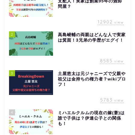
支配人！実家は創業95年の酒卸
問屋？
12902
view
2
高島崚輔の両親はどんな人で実家
は箕面！3兄弟の学歴がエグイ！
8585
view
3
土屋悠太は元ジャニーズで父親や
祖父は金持ちの権力者？wikiプロ
フ！
5783
view
4
ミハエルクルムの現在の嫁(妻)は
誰で子供は？伊達公子との関係
も！