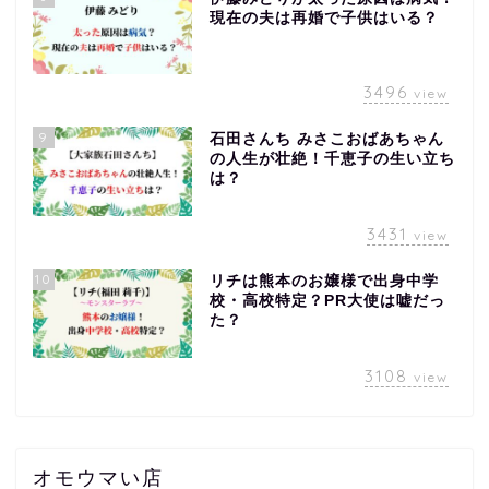
現在の夫は再婚で子供はいる？
3496
view
9
石田さんち みさこおばあちゃん
の人生が壮絶！千恵子の生い立ち
は？
3431
view
10
リチは熊本のお嬢様で出身中学
校・高校特定？PR大使は嘘だっ
た？
3108
view
オモウマい店