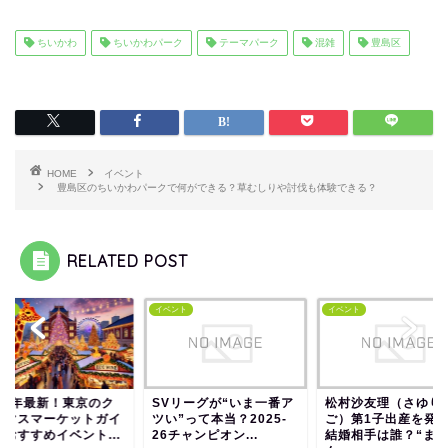
ちいかわ
ちいかわパーク
テーマパーク
混雑
豊島区
HOME
イベント
豊島区のちいかわパークで何ができる？草むしりや討伐も体験できる？
RELATED POST
イベント
イベント
！東京のク
SVリーグが“いま一番ア
松村沙友理（さゆりん
ケットガイ
ツい”って本当？2025-
ご）第1子出産を発表！
ベント...
26チャンピオン...
結婚相手は誰？“ままり