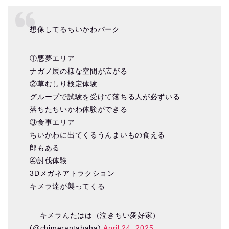
想像してるちいかわパーク
①悪夢エリア
ナガノ展の様な空間が広がる
②草むしり検定体験
グループで試験を受けて落ちる人が必ずいる
落ちたちいかわ体験ができる
③食事エリア
ちいかわに出てくるうんまいもの食える
郎もある
④討伐体験
3Dメガネアトラクション
キメラ達が襲ってくる
— キメラんたはは（泣きちい愛好家）
(@chimerantahaha)
April 24, 2025