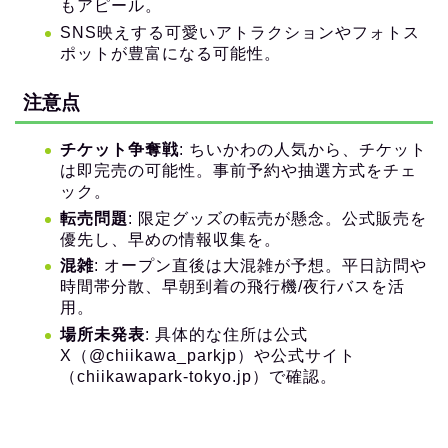
もアピール。
SNS映えする可愛いアトラクションやフォトス
ポットが豊富になる可能性。
注意点
チケット争奪戦
: ちいかわの人気から、チケット
は即完売の可能性。事前予約や抽選方式をチェ
ック。
転売問題
: 限定グッズの転売が懸念。公式販売を
優先し、早めの情報収集を。
混雑
: オープン直後は大混雑が予想。平日訪問や
時間帯分散、早朝到着の飛行機/夜行バスを活
用。
場所未発表
: 具体的な住所は公式
X（@chiikawa_parkjp）や公式サイト
（chiikawapark-tokyo.jp）で確認。