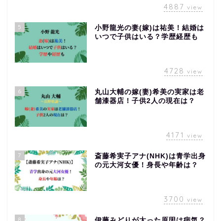
4887
view
5
小野龍光の妻(嫁)は祐美！結婚は
いつで子供はいる？学歴経歴も
4728
view
6
丸山大輔の嫁(妻)希美の実家は老
舗漆器店！子供2人の現在は？
4171
view
7
斎藤希実子アナ(NHK)は青学出身
の元大河女優！身長や年齢は？
3700
view
8
伊藤みどりが太った原因は病気？