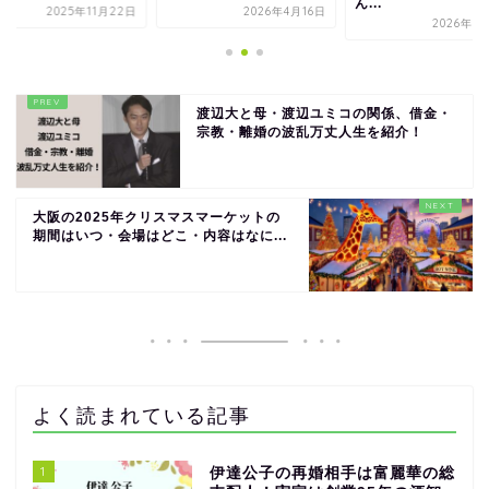
ん...
25年11月22日
2026年4月16日
2026年3月31日
渡辺大と母・渡辺ユミコの関係、借金・
宗教・離婚の波乱万丈人生を紹介！
大阪の2025年クリスマスマーケットの
期間はいつ・会場はどこ・内容はなに...
よく読まれている記事
1
伊達公子の再婚相手は富麗華の総