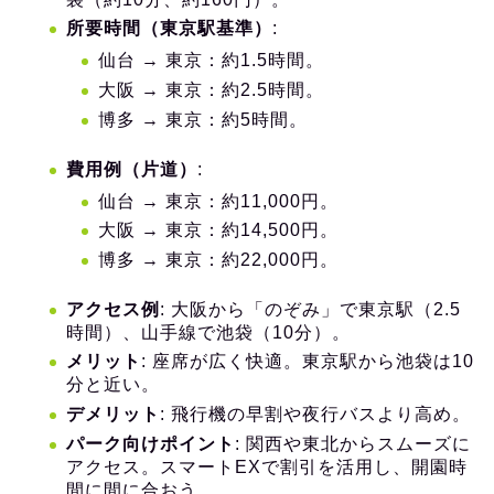
所要時間（東京駅基準）
:
仙台 → 東京：約1.5時間。
大阪 → 東京：約2.5時間。
博多 → 東京：約5時間。
費用例（片道）
:
仙台 → 東京：約11,000円。
大阪 → 東京：約14,500円。
博多 → 東京：約22,000円。
アクセス例
: 大阪から「のぞみ」で東京駅（2.5
時間）、山手線で池袋（10分）。
メリット
: 座席が広く快適。東京駅から池袋は10
分と近い。
デメリット
: 飛行機の早割や夜行バスより高め。
パーク向けポイント
: 関西や東北からスムーズに
アクセス。スマートEXで割引を活用し、開園時
間に間に合おう。