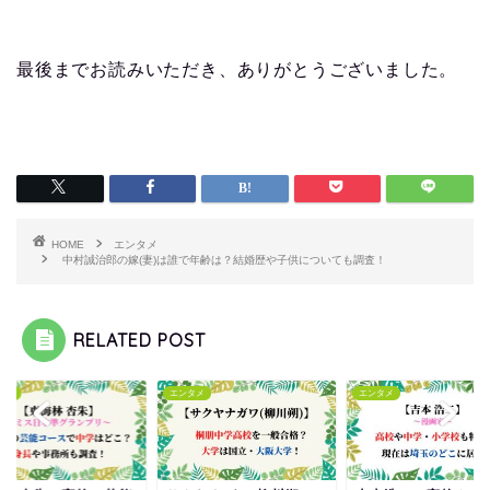
最後までお読みいただき、ありがとうございました。
HOME
エンタメ
中村誠治郎の嫁(妻)は誰で年齢は？結婚歴や子供についても調査！
RELATED POST
タメ
エンタメ
エンタメ