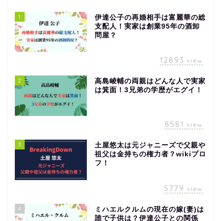
1
伊達公子の再婚相手は富麗華の総
支配人！実家は創業95年の酒卸
問屋？
12893
view
2
高島崚輔の両親はどんな人で実家
は箕面！3兄弟の学歴がエグイ！
8581
view
3
土屋悠太は元ジャニーズで父親や
祖父は金持ちの権力者？wikiプロ
フ！
5779
view
4
ミハエルクルムの現在の嫁(妻)は
誰で子供は？伊達公子との関係