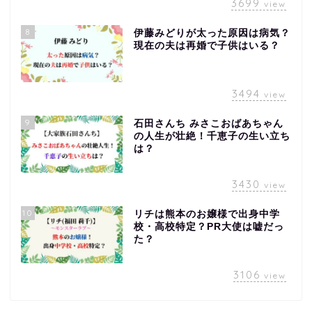
3699
view
8
伊藤みどりが太った原因は病気？
現在の夫は再婚で子供はいる？
3494
view
9
石田さんち みさこおばあちゃん
の人生が壮絶！千恵子の生い立ち
は？
3430
view
10
リチは熊本のお嬢様で出身中学
校・高校特定？PR大使は嘘だっ
た？
3106
view