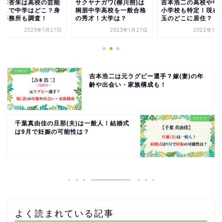
海林杏朱は高校の芸能
サクヤナガワ(柳川朔)は
吉本浩二の高校や中
ースで中学はどこ？身
桐朋中学高校を一般合格
小学校も特定！現在
や事務所も調査！
の秀才！大学は？
玉のどこに居住？
2023年1月27日
2023年1月27日
2022年11
吉本浩二は元ラグビー選手？嫁(妻)の年
齢や出会い・家族構成も！
千葉真由佳の旦那(夫)は一般人！結婚式
は9月で妊娠の可能性は？
よく読まれている記事