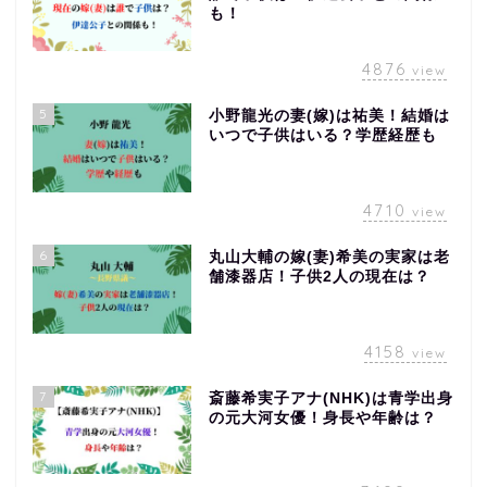
も！
4876
view
5
小野龍光の妻(嫁)は祐美！結婚は
いつで子供はいる？学歴経歴も
4710
view
6
丸山大輔の嫁(妻)希美の実家は老
舗漆器店！子供2人の現在は？
4158
view
7
斎藤希実子アナ(NHK)は青学出身
の元大河女優！身長や年齢は？