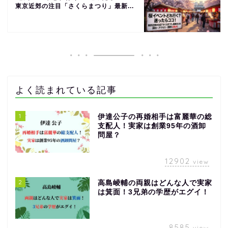
東京近郊の注目「さくらまつり」最新...
よく読まれている記事
1
伊達公子の再婚相手は富麗華の総
支配人！実家は創業95年の酒卸
問屋？
12902
view
2
高島崚輔の両親はどんな人で実家
は箕面！3兄弟の学歴がエグイ！
8585
view