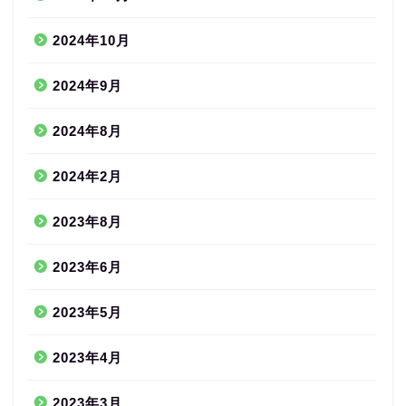
2024年10月
2024年9月
2024年8月
2024年2月
2023年8月
2023年6月
2023年5月
2023年4月
2023年3月