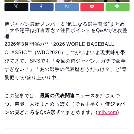
侍ジャパン最新メンバー＆“気になる選手背景”まとめ
｜大谷翔平は打者専念？注目ポイントをQ&Aで速攻整
理！
2026年3月開催の**「2026 WORLD BASEBALL
CLASSIC™（WBC2026）」**がいよいよ現実味を帯
びてきて、SNSでも「今回の侍ジャパン、ガチで豪華
すぎない？」「あの選手の代表歴どうだっけ？」と“背
景掘り”が盛り上がり中。
この記事では、
最新の代表関連ニュース
を押さえつ
つ、芸能・人物まとめっぽく（でも手早く）
侍ジャパ
ンの見どころ
をQ&A形式でまとめます。(
mlb.com
)