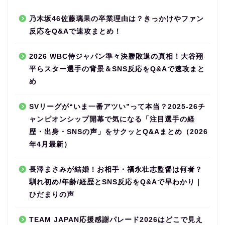
乃木坂46佐藤璃果の卒業理由は？きっかけやファン
反応をQ&Aで速攻まとめ！
2026 WBC侍ジャパン準々決勝敗退の真相！大谷翔
平らスター選手の背景＆SNS反応をQ&Aで速攻まと
め
SVリーグが“いま一番アツい”って本当？2025-26チ
ャンピオンシップ開幕で気になる「注目選手の経
歴・出身・SNSの声」をサクッとQ&Aまとめ（2026
年4月最新）
長澤まさみが結婚！お相手・福永壮志監督は何者？
馴れ初め/年齢/経歴とSNS反応をQ&Aで早わかり｜
ひだまりの声
TEAM JAPAN応援感謝パレード2026はどこで見え