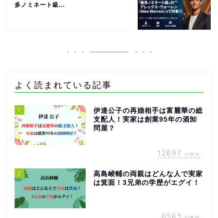
多ノミネート級...
よく読まれている記事
1
伊達公子の再婚相手は富麗華の総
支配人！実家は創業95年の酒卸
問屋？
12897
view
2
高島崚輔の両親はどんな人で実家
は箕面！3兄弟の学歴がエグイ！
8583
view