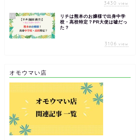
3430
view
10
リチは熊本のお嬢様で出身中学
校・高校特定？PR大使は嘘だっ
た？
3106
view
オモウマい店