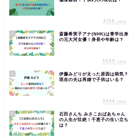
4158
view
7
斎藤希実子アナ(NHK)は青学出身
の元大河女優！身長や年齢は？
3699
view
8
伊藤みどりが太った原因は病気？
現在の夫は再婚で子供はいる？
3494
view
9
石田さんち みさこおばあちゃん
の人生が壮絶！千恵子の生い立ち
は？