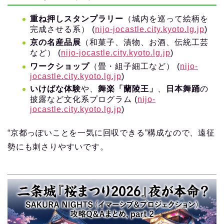
重ね押しスタンプラリー
（城内を巡って絵柄を
完成させる系） (
nijo-jocastle.city.kyoto.lg.jp
)
京の名産品展
（和菓子、漬物、お酒、伝統工芸
など） (
nijo-jocastle.city.kyoto.lg.jp
)
ワークショップ
（畳・組子細工など） (
nijo-
jocastle.city.kyoto.lg.jp
)
いけばな体験
や、
舞楽「蘭陵王」
、
日本舞踊
の
披露など文化系プログラム (
nijo-
jocastle.city.kyoto.lg.jp
)
“京都っぽいことを一気に回収できる”構成なので、遠征
勢にも刺さりやすいです。