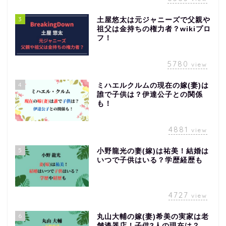
3
土屋悠太は元ジャニーズで父親や
祖父は金持ちの権力者？wikiプロ
フ！
5780
view
4
ミハエルクルムの現在の嫁(妻)は
誰で子供は？伊達公子との関係
も！
4881
view
5
小野龍光の妻(嫁)は祐美！結婚は
いつで子供はいる？学歴経歴も
4727
view
6
丸山大輔の嫁(妻)希美の実家は老
舗漆器店！子供2人の現在は？