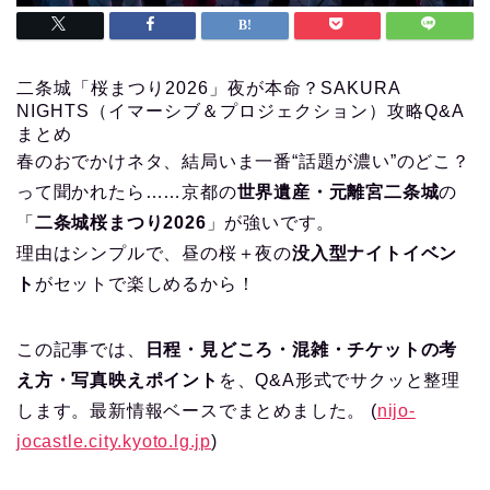
二条城「桜まつり2026」夜が本命？SAKURA
NIGHTS（イマーシブ＆プロジェクション）攻略Q&A
まとめ
春のおでかけネタ、結局いま一番“話題が濃い”のどこ？
って聞かれたら……京都の
世界遺産・元離宮二条城
の
「
二条城桜まつり2026
」が強いです。
理由はシンプルで、昼の桜＋夜の
没入型ナイトイベン
ト
がセットで楽しめるから！
この記事では、
日程・見どころ・混雑・チケットの考
え方・写真映えポイント
を、Q&A形式でサクッと整理
します。最新情報ベースでまとめました。 (
nijo-
jocastle.city.kyoto.lg.jp
)