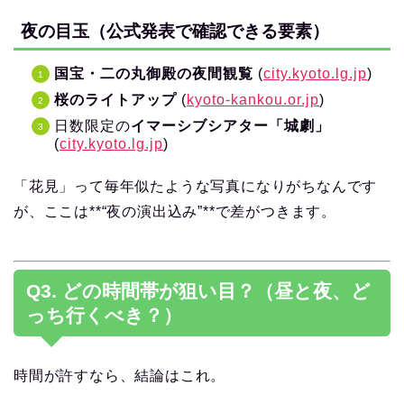
夜の目玉（公式発表で確認できる要素）
国宝・二の丸御殿の夜間観覧
(
city.kyoto.lg.jp
)
桜のライトアップ
(
kyoto-kankou.or.jp
)
日数限定の
イマーシブシアター「城劇」
(
city.kyoto.lg.jp
)
「花見」って毎年似たような写真になりがちなんです
が、ここは**“夜の演出込み”**で差がつきます。
Q3. どの時間帯が狙い目？（昼と夜、ど
っち行くべき？）
時間が許すなら、結論はこれ。