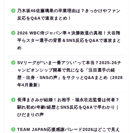
乃木坂46佐藤璃果の卒業理由は？きっかけやファン
反応をQ&Aで速攻まとめ！
2026 WBC侍ジャパン準々決勝敗退の真相！大谷翔
平らスター選手の背景＆SNS反応をQ&Aで速攻まと
め
SVリーグが“いま一番アツい”って本当？2025-26チ
ャンピオンシップ開幕で気になる「注目選手の経
歴・出身・SNSの声」をサクッとQ&Aまとめ（2026
年4月最新）
長澤まさみが結婚！お相手・福永壮志監督は何者？
馴れ初め/年齢/経歴とSNS反応をQ&Aで早わかり｜
ひだまりの声
TEAM JAPAN応援感謝パレード2026はどこで見え