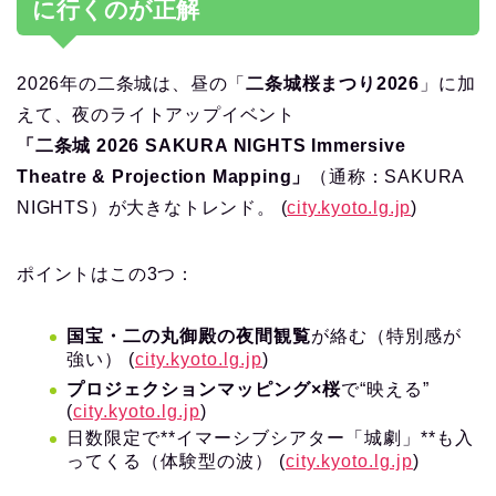
に行くのが正解
2026年の二条城は、昼の「
二条城桜まつり2026
」に加
えて、夜のライトアップイベント
「二条城 2026 SAKURA NIGHTS Immersive
Theatre & Projection Mapping」
（通称：SAKURA
NIGHTS）が大きなトレンド。 (
city.kyoto.lg.jp
)
ポイントはこの3つ：
国宝・二の丸御殿の夜間観覧
が絡む（特別感が
強い） (
city.kyoto.lg.jp
)
プロジェクションマッピング×桜
で“映える”
(
city.kyoto.lg.jp
)
日数限定で**イマーシブシアター「城劇」**も入
ってくる（体験型の波） (
city.kyoto.lg.jp
)