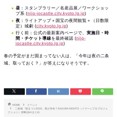
昼
：スタンプラリー／名産品展／ワークショッ
プ系 (
nijo-jocastle.city.kyoto.lg.jp
)
夜
：ライトアップ＋国宝の夜間観覧＋（日数限
定）城劇 (
city.kyoto.lg.jp
)
行く前：公式の最新案内ページで、
実施日・時
間・チケット導線
を最終確認 (
nijo-
jocastle.city.kyoto.lg.jp
)
春の予定がまだ固まってない人は、「今年は夜の二条
城、取っておく？」が答えになりそうです。
HOME
イベント
二条城「桜まつり2026」夜が本命？SAKURA NIGHTS（イマーシブ＆プロジェ
クション）攻略Q&Aまとめ