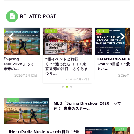
RELATED POST
ント
イベント
イベント
B「Spring
“桜イベントどれ行
iHeartRadio Music
eakout 2026」って
く？”迷ったらココ！東
Awards目前！“最
“未来の...
京近郊の注目「さくらま
ミネ...
つり...
2026年3月12日
2026年3
2026年3月22日
MLB「Spring Breakout 2026」って
何？“未来のスター...
iHeartRadio Music Awards目前！“最