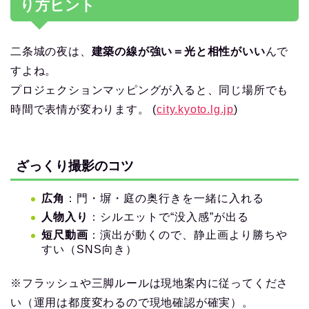
り方ヒント
二条城の夜は、
建築の線が強い＝光と相性がいい
んで
すよね。
プロジェクションマッピングが入ると、同じ場所でも
時間で表情が変わります。 (
city.kyoto.lg.jp
)
ざっくり撮影のコツ
広角
：門・塀・庭の奥行きを一緒に入れる
人物入り
：シルエットで“没入感”が出る
短尺動画
：演出が動くので、静止画より勝ちや
すい（SNS向き）
※フラッシュや三脚ルールは現地案内に従ってくださ
い（運用は都度変わるので現地確認が確実）。