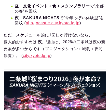
昼：文化イベント＋食＋スタンプラリー
で“京都
の春”を回収
夜：SAKURA NIGHTS
で“今年っぽい体験型”を
回収 (
nijo-jocastle.city.kyoto.lg.jp
)
ただ、スケジュール的に1回しか行けないなら、
個人的おすすめは
夜
。理由は、2026の二条城は夜の新
要素が多いからです（プロジェクション＋城劇＋夜間
観覧）。 (
city.kyoto.lg.jp
)