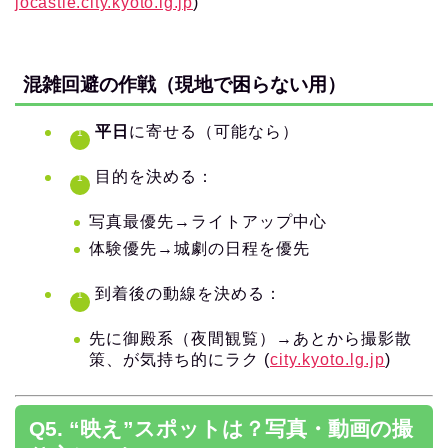
jocastle.city.kyoto.lg.jp
)
混雑回避の作戦（現地で困らない用）
平日
に寄せる（可能なら）
目的を決める：
写真最優先→ライトアップ中心
体験優先→城劇の日程を優先
到着後の動線を決める：
先に御殿系（夜間観覧）→あとから撮影散
策、が気持ち的にラク (
city.kyoto.lg.jp
)
Q5. “映え”スポットは？写真・動画の撮